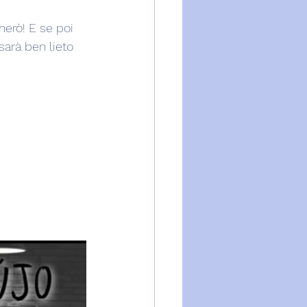
erò! E se poi 
arà ben lieto 