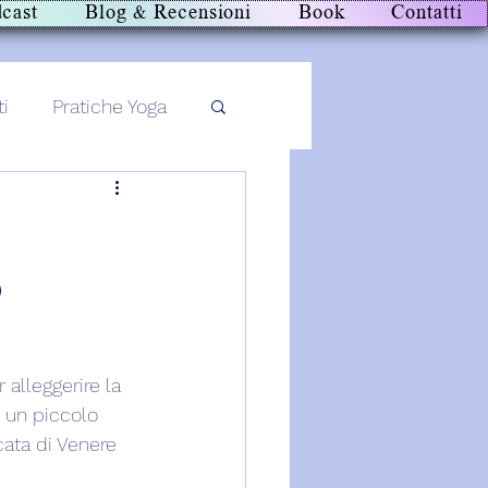
cast
Blog & Recensioni
Book
Contatti
ti
Pratiche Yoga
o
 alleggerire la 
i un piccolo 
cata di Venere 