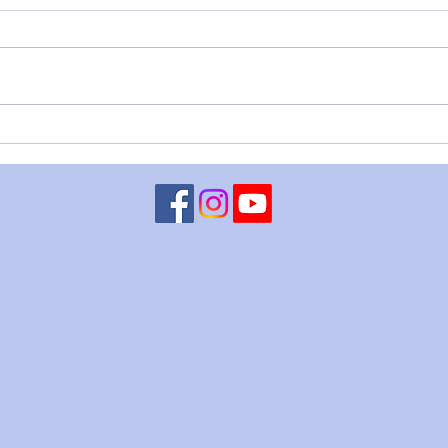
L'Imperatore Adriano
🌑 O
DEL
DIR