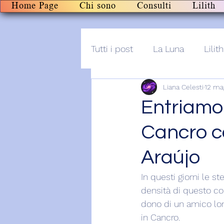
Home Page
Chi sono
Consulti
Lilith
Tutti i post
La Luna
Lilith
Liana Celesti
12 ma
Altro
Post+audio
Li
Entriamo 
Cancro co
Araújo
In questi giorni le s
densità di questo cor
dono di un amico lon
in Cancro.  