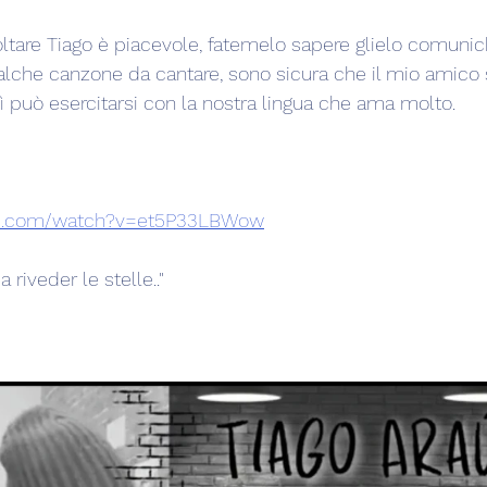
tare Tiago è piacevole, fatemelo sapere glielo comunich
alche canzone da cantare, sono sicura che il mio amico s
ì può esercitarsi con la nostra lingua che ama molto.  
be.com/watch?v=et5P33LBWow
 riveder le stelle.."