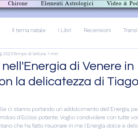
Chirone
Elementi Astrologici
Video & Pod
Il tema natale
I Libri
Recensioni
Transi
g 2023
Tempo di lettura: 1 min
lith+
nell'Energia di Venere in
n la delicatezza di Tiag
telle ci stanno portando un addolcimento dell'Energia, per
ridoio d'Eclissi potente. Voglio condividere con tutte vo
tano che ha fatto risuonare in me l'Energia dolce e deli