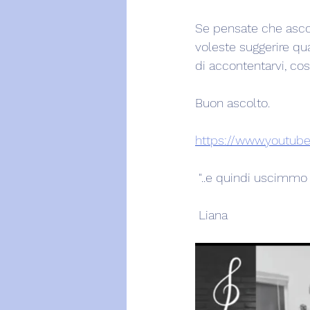
Se pensate che ascol
voleste suggerire qu
di accontentarvi, cos
Buon ascolto.
https://www.youtu
 "..e quindi uscimmo a
 Liana 