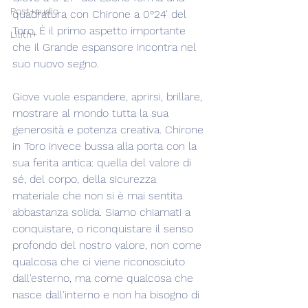
Post+audio
quadratura con Chirone a 0°24' del 
Toro. È il primo aspetto importante 
Lilith+
che il Grande espansore incontra nel 
suo nuovo segno.
Giove vuole espandere, aprirsi, brillare, 
mostrare al mondo tutta la sua 
generosità e potenza creativa. Chirone 
in Toro invece bussa alla porta con la 
sua ferita antica: quella del valore di 
sé, del corpo, della sicurezza 
materiale che non si è mai sentita 
abbastanza solida. Siamo chiamati a 
conquistare, o riconquistare il senso 
profondo del nostro valore, non come 
qualcosa che ci viene riconosciuto 
dall'esterno, ma come qualcosa che 
nasce dall'interno e non ha bisogno di 