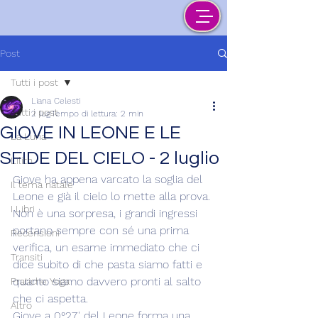
Post
Tutti i post
Liana Celesti
Tutti i post
2 lug
Tempo di lettura: 2 min
GIOVE IN LEONE E LE
La Luna
SFIDE DEL CIELO - 2 luglio
Lilith
Giove ha appena varcato la soglia del 
Il tema natale
Leone e già il cielo lo mette alla prova.
I Libri
Non è una sorpresa, i grandi ingressi 
portano sempre con sé una prima 
Recensioni
verifica, un esame immediato che ci 
Transiti
dice subito di che pasta siamo fatti e 
quanto siamo davvero pronti al salto 
Pratiche Yoga
che ci aspetta.
Altro
Giove a 0°27' del Leone forma una 