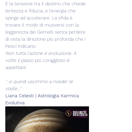
È la tensione tra il destino che chiede 
lentezza e fiducia, e l'energia che 
spinge ad accelerare. La sfida è 
trovare il modo di muoversi con la 
leggerezza dei Gemelli senza perdere 
di vista la direzione più profonda che i 
Pesci indicano.
Non tutta l'azione è evoluzione. A 
volte il passo più coraggioso è 
aspettare.
"…e quindi uscimmo a riveder le 
stelle…"
Liana Celesti | Astrologia Karmica 
Evolutiva