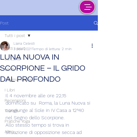
Post
Tutti i post
Liana Celesti
Tutti i post
3 nov 2021
Tempo di lettura: 2 min
LUNA NUOVA IN
La Luna
SCORPIONE – IL GRIDO
Lilith
DAL PROFONDO
Il tema natale
I Libri
Il 4 novembre alle ore 22,15 
Recensioni
domificato su  Roma, la Luna Nuova si 
congiunge al Sole in IV Casa a 12°40 
Transiti
nel Segno dello Scorpione.
Pratiche Yoga
Allo stesso tempo si trova in 
Altro
situazione di opposizione secca ad 