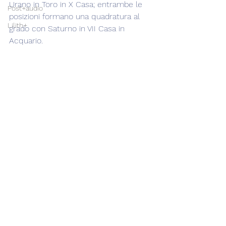
Urano in Toro in X Casa; entrambe le 
Post+audio
posizioni formano una quadratura al 
Lilith+
grado con Saturno in VII Casa in 
Acquario.