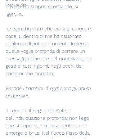
Post+audio
dove tutto si apre, si espande, si 
illumina.
Lilith+
Ieri sera ho visto che parla di amore e 
pace. E dentro di me ha risuonato 
qualcosa di antico e urgente insieme, 
quella voglia profonda di portare un 
messaggio d'amore nel quotidiano, nei 
gesti di tutti i giorni, negli occhi dei 
bambini che incontro.
Perché i bambini di oggi sono gli adulti 
di domani.
Il Leone è il segno del Sole e 
dell'individuazione profonda; non l'ego 
che si impone, ma l'Io autentico che 
emerge e brilla. Nel Fuoco Fisso della 