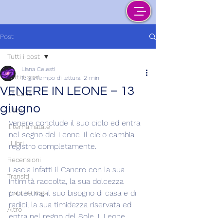
Post
Tutti i post
Liana Celesti
Tutti i post
13 giu
Tempo di lettura: 2 min
VENERE IN LEONE – 13
La Luna
giugno
Lilith
Venere conclude il suo ciclo ed entra 
Il tema natale
nel segno del Leone. Il cielo cambia 
I Libri
registro completamente.
Recensioni
Lascia infatti il Cancro con la sua 
Transiti
intimità raccolta, la sua dolcezza 
protettiva, il suo bisogno di casa e di 
Pratiche Yoga
radici, la sua timidezza riservata ed 
Altro
entra nel regno del Sole, il Leone, 