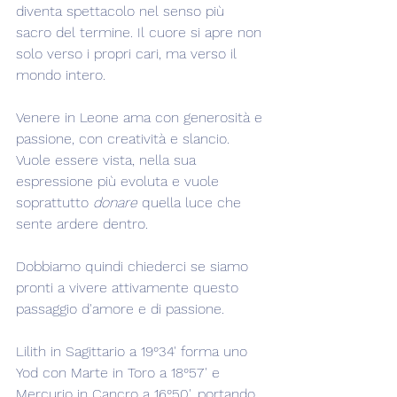
diventa spettacolo nel senso più 
sacro del termine. Il cuore si apre non 
solo verso i propri cari, ma verso il 
mondo intero.
Venere in Leone ama con generosità e 
passione, con creatività e slancio. 
Vuole essere vista, nella sua 
espressione più evoluta e vuole 
soprattutto 
donare
 quella luce che 
sente ardere dentro.
Dobbiamo quindi chiederci se siamo 
pronti a vivere attivamente questo 
passaggio d'amore e di passione.
Lilith in Sagittario a 19°34' forma uno 
Yod con Marte in Toro a 18°57' e 
Mercurio in Cancro a 16°50', portando 