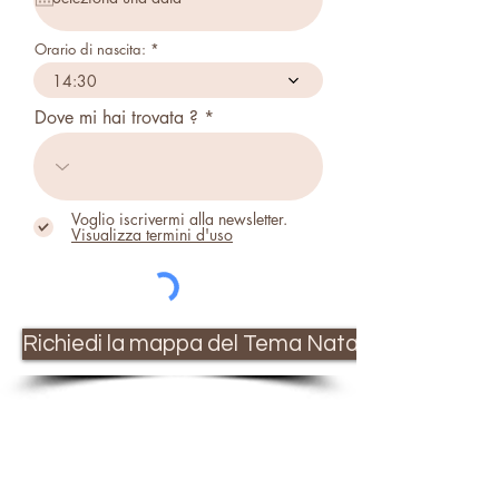
u
i
r
Orario di nascita:
e
d
14:30
Dove mi hai trovata ?
Voglio iscrivermi alla newsletter.
Visualizza termini d'uso
Richiedi la mappa del Tema Natale