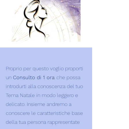
Proprio per questo voglio proporti
un
Consulto di 1 ora
che possa
introdurti alla conoscenza del tuo
Tema Natale in modo leggero e
delicato. Insieme andremo a
conoscere le caratteristiche base
della tua persona rappresentate