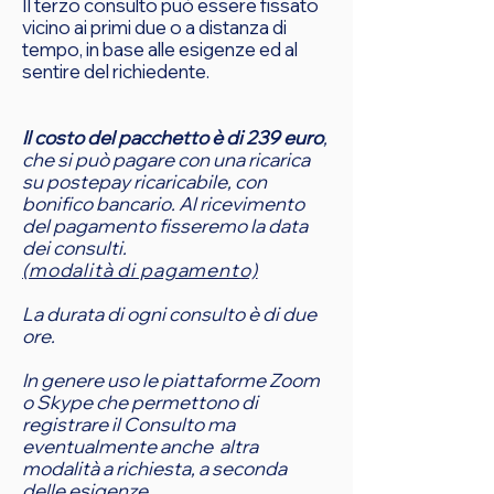
Il terzo consulto può essere fissato
vicino ai primi due o a distanza di
tempo, in base alle esigenze ed al
sentire del richiedente.
Il costo del pacchetto è di 239 euro
,
che si può pagare con una ricarica
su postepay ricaricabile, con
bonifico bancario. Al ricevimento
del pagamento fisseremo la data
dei consulti.
(modalità di pagamento)
La durata di ogni consulto è di due
ore
.
In genere uso le piattaforme
Zoom
o Skype che permettono di
registrare il Consulto
ma
eventualmente anche altra
modalità
a richiesta, a seconda
delle esigenze.