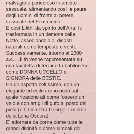
malvagio e pericoloso in ambito
sessuale, alimentando così le paure
degli uomini di fronte al potere
sessuale del Femminino.
E così Lilith, da spirito dell'Aria, fu
trasformata in un demone della
Notte, associandola ai disastri
naturali come tempeste e venti.
Successivamente, intorno al 2300
a.c., Lilith venne rappresentata su
una tavoletta di terracotta babilonese
come DONNA UCCELLO e
SIGNORA delle BESTIE.
Ha un aspetto bellissimo, con un
elegante ed esile corpo nudo sul
quale ricadono ali come fossero un
velo e con artigli di gufo al posto dei
piedi (cit. Demetra George, I misteri
della Luna Oscura).
E' adornata da corna come tutte le
grandi divinità e come simboli del