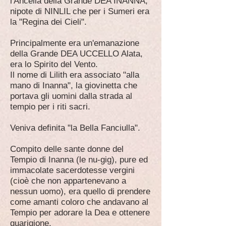
l'Ancella della Grande DEA INANNA,
nipote di NINLIL che per i Sumeri era
la "Regina dei Cieli".
Principalmente era un'emanazione
della Grande DEA UCCELLO Alata,
era lo Spirito del Vento.
Il nome di Lilith era associato "alla
mano di Inanna", la giovinetta che
portava gli uomini dalla strada al
tempio per i riti sacri.
Veniva definita "la Bella Fanciulla".
Compito delle sante donne del
Tempio di Inanna (le nu-gig), pure ed
immacolate sacerdotesse vergini
(cioè che non appartenevano a
nessun uomo), era quello di prendere
come amanti coloro che andavano al
Tempio per adorare la Dea e ottenere
guarigione.