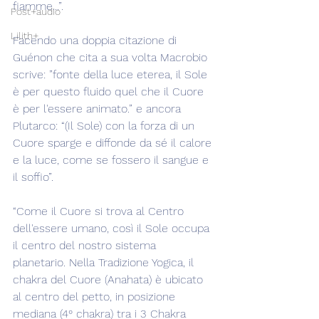
fiamme...”.
Post+audio
Lilith+
Facendo una doppia citazione di 
Guénon che cita a sua volta Macrobio 
scrive: ”fonte della luce eterea, il Sole 
è per questo fluido quel che il Cuore 
è per l'essere animato.” e ancora 
Plutarco: “(Il Sole) con la forza di un 
Cuore sparge e diffonde da sé il calore 
e la luce, come se fossero il sangue e 
il soffio”.
“Come il Cuore si trova al Centro 
dell'essere umano, così il Sole occupa 
il centro del nostro sistema 
planetario. Nella Tradizione Yogica, il 
chakra del Cuore (Anahata) è ubicato 
al centro del petto, in posizione 
mediana (4° chakra) tra i 3 Chakra 