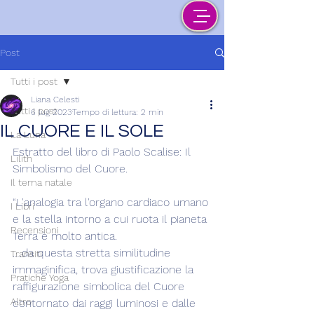
Post
Tutti i post
Liana Celesti
Tutti i post
6 lug 2023
Tempo di lettura: 2 min
IL CUORE E IL SOLE
La Luna
Estratto del libro di Paolo Scalise: Il 
Lilith
Simbolismo del Cuore.
Il tema natale
“L'analogia tra l'organo cardiaco umano 
I Libri
e la stella intorno a cui ruota il pianeta 
Recensioni
Terra è molto antica.
….da questa stretta similitudine 
Transiti
immaginifica, trova giustificazione la 
Pratiche Yoga
raffigurazione simbolica del Cuore 
Altro
contornato dai raggi luminosi e dalle 