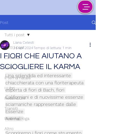
Post
Tutti i post
Liana Celesti
Tutti i post
24 apr 2024
Tempo di lettura: 1 min
I FIORI CHE AIUTANO A
La Luna
SCIOGLIERE IL KARMA
Lilith
Una splendida ed interessante 
Il tema natale
chiacchierata con una floriterapeuta 
I Libri
esperta di fiori di Bach, fiori 
Californiani e di nuovissime essenze 
Recensioni
sciamaniche rappresentate dalle 
Transiti
Essenze 
Animali. 
Pratiche Yoga
Altro
Scopriremo i fiori come strumento 