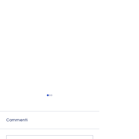
Commenti
L'Imperatore Adriano