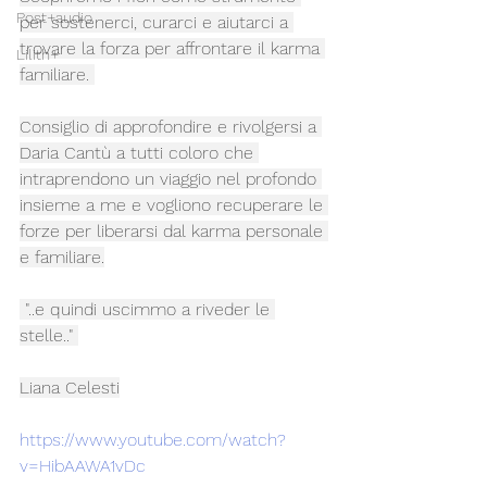
Post+audio
per sostenerci, curarci e aiutarci a 
trovare la forza per affrontare il karma 
Lilith+
familiare. 
Consiglio di approfondire e rivolgersi a 
Daria Cantù a tutti coloro che 
intraprendono un viaggio nel profondo 
insieme a me e vogliono recuperare le 
forze per liberarsi dal karma personale 
e familiare.
 "..e quindi uscimmo a riveder le 
stelle.." 
Liana Celesti
https://www.youtube.com/watch?
v=HibAAWA1vDc