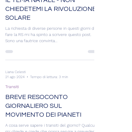
Il tema natale
IL TEMA NATALE - NON
CHIEDETEMI LA RIVOLUZIONE
SOLARE
La richiesta di diverse persone in questi giorni di
fare la RS mi ha spinto a scrivere questo post.
Sono una fautrice convinta...
Liana Celesti
21 ago 2024
Tempo di lettura: 3 min
Transiti
BREVE RESOCONTO
GIORNALIERO SUL
MOVIMENTO DEI PIANETI