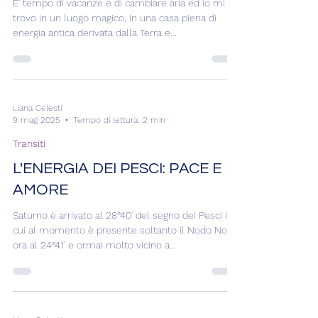
PROMO CONSULTI
E' tempo di vacanze e di cambiare aria ed io mi
trovo in un luogo magico, in una casa piena di
energia antica derivata dalla Terra e...
Liana Celesti
9 mag 2025
Tempo di lettura: 2 min
Transiti
L'ENERGIA DEI PESCI: PACE E
AMORE
Saturno è arrivato al 28°40' del segno dei Pesci in
cui al momento è presente soltanto il Nodo Nord
ora al 24°41' e ormai molto vicino a...