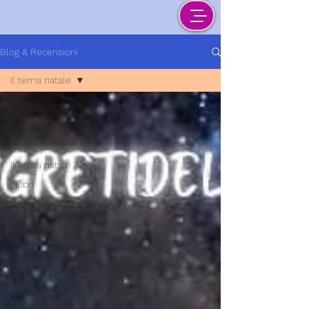
Blog & Recensioni
Il tema natale
Tutti i post
La Luna
Lilith
Il tema natale
I Libri
Recensioni
Transiti
Pratiche Yoga
Altro
Post+audio
Lilith+