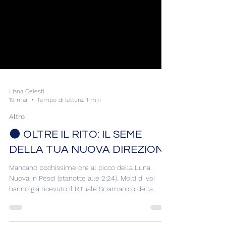
Liana Celesti
19 mar
Tempo di lettura: 1 min
Altro
🌑 OLTRE IL RITO: IL SEME
DELLA TUA NUOVA DIREZIONE
Mancano pochissime ore al picco della Luna
Nuova in Pesci (stanotte alle 2:24). Molti di voi
hanno già ricevuto il Rituale Sciamanico della
Rinascita e so che alcune ciotole d'acqua sono già