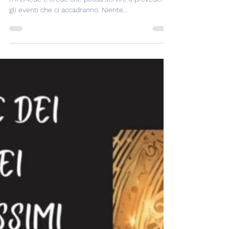
A cosa serve sapere i transiti del giorno? Qualcuno
mi chiede e crede che possa servire a prevedere
gli eventi che ci accadranno. Niente...