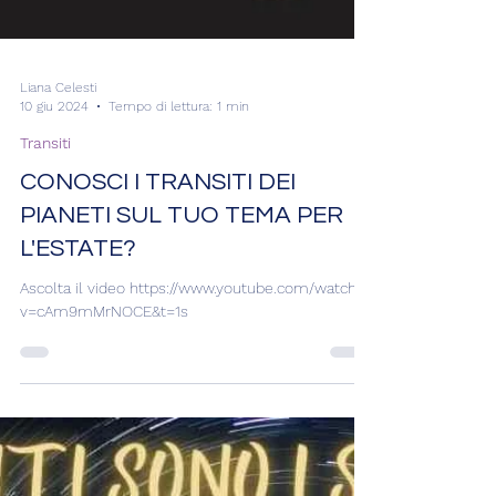
Liana Celesti
10 giu 2024
Tempo di lettura: 1 min
Transiti
CONOSCI I TRANSITI DEI
PIANETI SUL TUO TEMA PER
L'ESTATE?
Ascolta il video https://www.youtube.com/watch?
v=cAm9mMrNOCE&t=1s