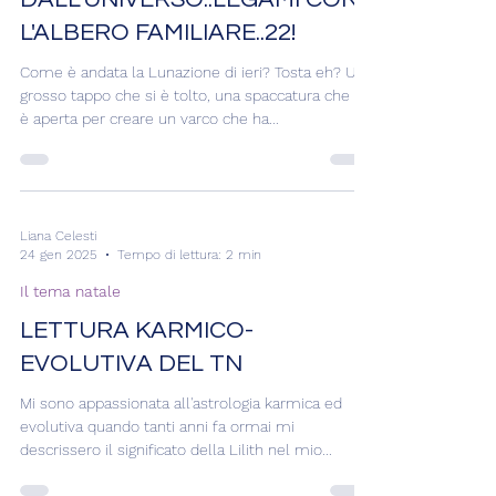
SINCRONICITA'..MESSAGGI
DALL'UNIVERSO..LEGAMI CON
L'ALBERO FAMILIARE..22!
Come è andata la Lunazione di ieri? Tosta eh? Un
grosso tappo che si è tolto, una spaccatura che si
è aperta per creare un varco che ha...
Liana Celesti
24 gen 2025
Tempo di lettura: 2 min
Il tema natale
LETTURA KARMICO-
EVOLUTIVA DEL TN
Mi sono appassionata all'astrologia karmica ed
evolutiva quando tanti anni fa ormai mi
descrissero il significato della Lilith nel mio...