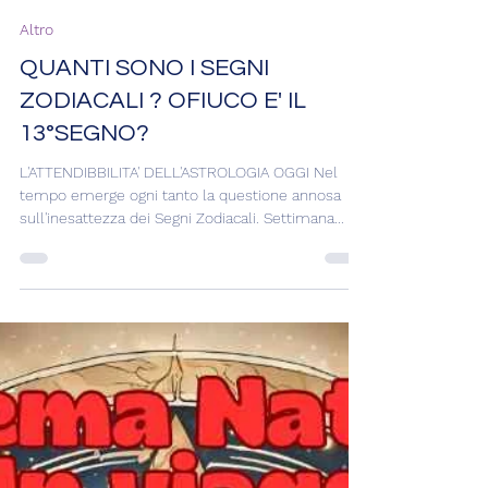
Liana Celesti
7 giu 2024
Tempo di lettura: 3 min
Altro
QUANTI SONO I SEGNI
ZODIACALI ? OFIUCO E' IL
13°SEGNO?
L'ATTENDIBBILITA' DELL'ASTROLOGIA OGGI Nel
tempo emerge ogni tanto la questione annosa
sull'inesattezza dei Segni Zodiacali. Settimana...