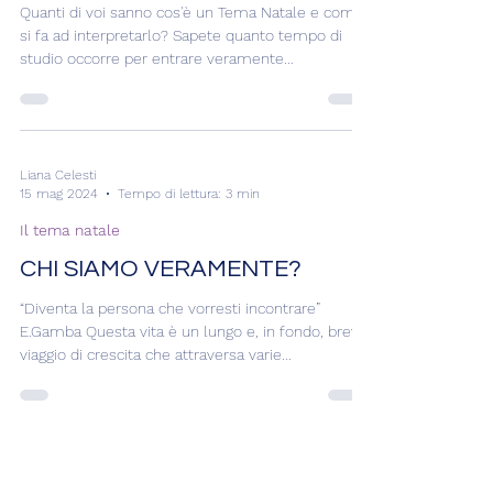
Liana Celesti
5 giu 2024
Tempo di lettura: 3 min
Il tema natale
IL TEMA NATALE - UN VIAGGIO
INTERIORE
Quanti di voi sanno cos'è un Tema Natale e come
si fa ad interpretarlo? Sapete quanto tempo di
studio occorre per entrare veramente...
Liana Celesti
15 mag 2024
Tempo di lettura: 3 min
Il tema natale
CHI SIAMO VERAMENTE?
“Diventa la persona che vorresti incontrare”
E.Gamba Questa vita è un lungo e, in fondo, breve