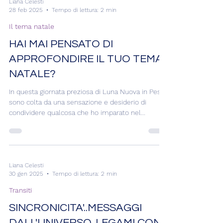
Liana Celesti
28 feb 2025
Tempo di lettura: 2 min
Il tema natale
HAI MAI PENSATO DI
APPROFONDIRE IL TUO TEMA
NATALE?
In questa giornata preziosa di Luna Nuova in Pesci
sono colta da una sensazione e desiderio di
condividere qualcosa che ho imparato nel...
Liana Celesti
30 gen 2025
Tempo di lettura: 2 min
Transiti