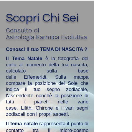
Scopri Chi Sei
Consulto di
Astrologia Karmica Evolutiva
Conosci il tuo TEMA DI NASCITA ?
Il Tema Natale
è la fotografia del
cielo al momento della tua nascita,
calcolato sulla base
delle
Effemeridi.
Sulla mappa
compare la posizione del Sole che
indica il tuo segno zodiacale,
l'ascendente nonchè la posizione di
tutti i pianeti
nelle varie
case
,
Lilith
,
Chirone
e i vari segni
zodiacali con i propri aspetti.
Il tema natale
rappresenta il punto di
contatto tra il micro-cosmo