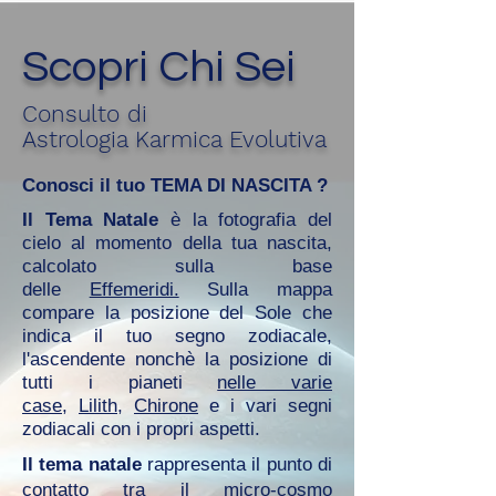
Scopri Chi Sei
Consulto di
Astrologia Karmica Evolutiva
Conosci il tuo TEMA DI NASCITA ?
Il Tema Natale
è la fotografia del
cielo al momento della tua nascita,
calcolato sulla base
delle
Effemeridi.
Sulla mappa
compare la posizione del Sole che
indica il tuo segno zodiacale,
l'ascendente nonchè la posizione di
tutti i pianeti
nelle varie
case
,
Lilith
,
Chirone
e i vari segni
zodiacali con i propri aspetti.
Il tema natale
rappresenta il punto di
contatto tra il micro-cosmo