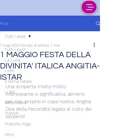
Post
Tutti i post
1 mag 2022
Tempo di lettura: 1 min
Tutti i post
1 MAGGIO FESTA DELLA
La Luna
DIVINITA' ITALICA ANGITIA-
Lilith
ISTAR
Il tema natale
Una scoperta molto molto 
I Libri
interessante e significativa, almeno 
per me, proprio in casa nostra: Angitia 
Recensioni
Dea della Fecondità legata al culto dei 
Transiti
serpenti!
Pratiche Yoga
Altro