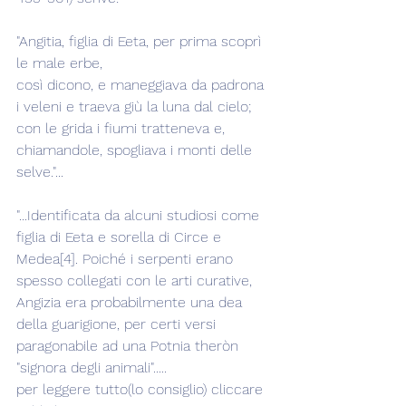
"Angitia, figlia di Eeta, per prima scoprì 
le male erbe,
così dicono, e maneggiava da padrona
i veleni e traeva giù la luna dal cielo;
con le grida i fiumi tratteneva e,
chiamandole, spogliava i monti delle 
selve."...
"...Identificata da alcuni studiosi come 
figlia di Eeta e sorella di Circe e 
Medea[4]. Poiché i serpenti erano 
spesso collegati con le arti curative, 
Angizia era probabilmente una dea 
della guarigione, per certi versi 
paragonabile ad una Potnia theròn 
"signora degli animali".....
per leggere tutto(lo consiglio) cliccare 