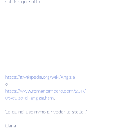
sul link qui sotto:
https://it.wikipedia.org/wiki/Angizia
o
https://www.romanoimpero.com/2017/
05/culto-di-angizia.htm
l
"..e quindi uscimmo a riveder le stelle..."
Liana