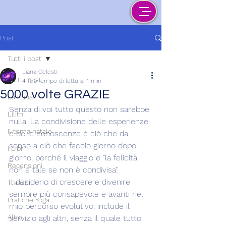
Post
Tutti i post
Liana Celesti
Tutti i post
4 feb
Tempo di lettura: 1 min
5000 volte GRAZIE
La Luna
Senza di voi tutto questo non sarebbe 
Lilith
nulla. La condivisione delle esperienze 
Il tema natale
e delle conoscenze è ciò che da 
senso a ciò che faccio giorno dopo 
I Libri
giorno, perché il viaggio e "la felicità 
Recensioni
non è tale se non è condivisa".
Il desiderio di crescere e divenire 
Transiti
sempre più consapevole e avanti nel 
Pratiche Yoga
mio percorso evolutivo, include il 
Altro
servizio agli altri, senza il quale tutto 