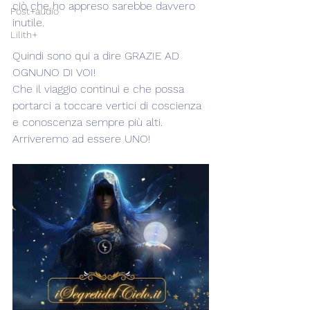
ciò che ho appreso sarebbe davvero 
Post+audio
inutile.
Lilith+
Quindi sono qui a dire GRAZIE AD 
OGNUNO DI VOI!
Che il viaggio continui e che possa 
portarci a toccare vertici di coscienza 
e conoscenza sempre più alti.
Arriveremo ad essere UNO!