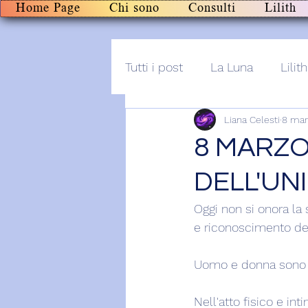
Home Page
Chi sono
Consulti
Lilith
Tutti i post
La Luna
Lilith
Liana Celesti
8 mar
Altro
Post+audio
Li
8 MARZO
DELL'UN
Oggi non si onora la 
e riconoscimento degli
Uomo e donna sono i c
Nell'atto fisico e in