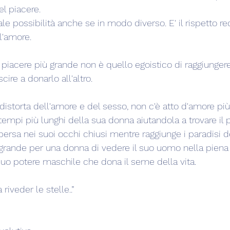
l piacere.
e possibilità anche se in modo diverso. E' il rispetto re
l'amore.
l piacere più grande non è quello egoistico di raggiungere
cire a donarlo all'altro.
distorta
dell'amore e del sesso, non c'è atto d'amore pi
empi più lunghi della sua donna aiutandola a trovare il p
 persa nei suoi occhi chiusi mentre raggiunge i paradisi de
 grande per una donna di vedere il suo uomo nella piena
uo potere maschile che dona il seme della vita.
riveder le stelle..”