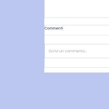
Commenti
Scrivi un commento...
22 Luglio - Il Sacro Femminile