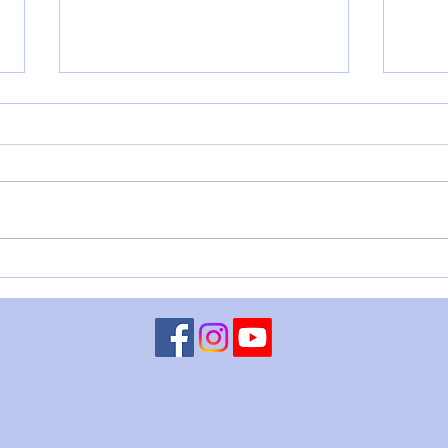
L'Imperatore Adriano
🌑 O
DEL
DIR