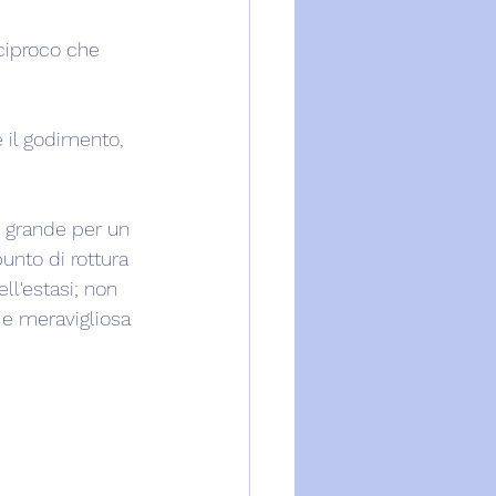
ciproco che 
 il godimento, 
ù grande per un 
unto di rottura 
ll'estasi; non 
 e meravigliosa 