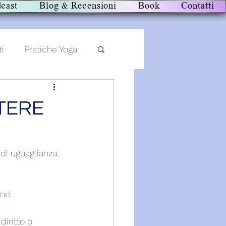
cast
Blog & Recensioni
Book
Contatti
ti
Pratiche Yoga
TERE
 di uguaglianza 
ne.
iritto o 