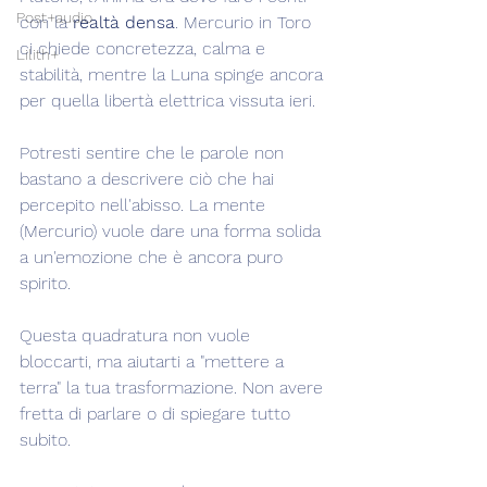
Post+audio
con la 
realtà densa
. Mercurio in Toro 
ci chiede concretezza, calma e 
Lilith+
stabilità, mentre la Luna spinge ancora 
per quella libertà elettrica vissuta ieri.
Potresti sentire che le parole non 
bastano a descrivere ciò che hai 
percepito nell'abisso. La mente 
(Mercurio) vuole dare una forma solida 
a un'emozione che è ancora puro 
spirito.
Questa quadratura non vuole 
bloccarti, ma aiutarti a "mettere a 
terra" la tua trasformazione. Non avere 
fretta di parlare o di spiegare tutto 
subito.