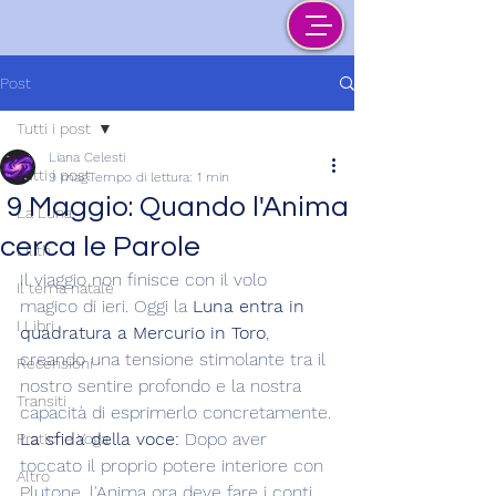
Post
Tutti i post
Liana Celesti
Tutti i post
9 mag
Tempo di lettura: 1 min
9 Maggio: Quando l'Anima
La Luna
cerca le Parole
Lilith
Il viaggio non finisce con il volo 
Il tema natale
magico di ieri. Oggi la 
Luna entra in 
I Libri
quadratura a Mercurio in Toro
, 
creando una tensione stimolante tra il 
Recensioni
nostro sentire profondo e la nostra 
Transiti
capacità di esprimerlo concretamente.
La sfida della voce:
 Dopo aver 
Pratiche Yoga
toccato il proprio potere interiore con 
Altro
Plutone, l'Anima ora deve fare i conti 