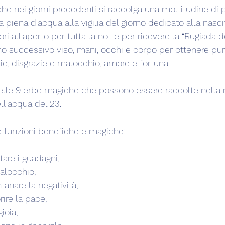
he nei giorni precedenti si raccolga una moltitudine di pi
 piena d'acqua alla vigilia del giorno dedicato alla nascit
ri all'aperto per tutta la notte per ricevere la “Rugiada de
ino successivo viso, mani, occhi e corpo per ottenere pur
ie, disgrazie e malocchio, amore e fortuna.
delle 9 erbe magiche che possono essere raccolte nella 
ll'acqua del 23.
 le funzioni benefiche e magiche:
are i guadagni,
malocchio,
ntanare la negatività,
rire la pace,
ioia,