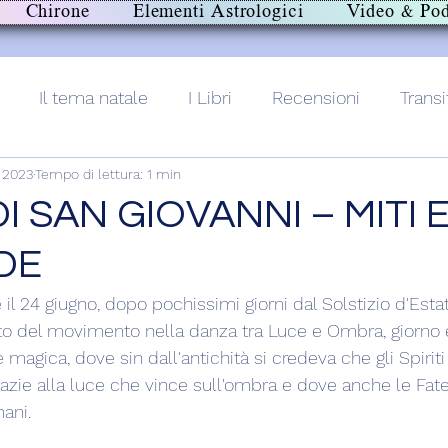
Chirone
Elementi Astrologici
Video & Pod
Il tema natale
I Libri
Recensioni
Transi
u 2023
Tempo di lettura: 1 min
lith+
 SAN GIOVANNI – MITI 
DE
 e il 24 giugno, dopo pochissimi giorni dal Solstizio d'Esta
 del movimento nella danza tra Luce e Ombra, giorno e 
 magica, dove sin dall'antichità si credeva che gli Spirit
grazie alla luce che vince sull'ombra e dove anche le Fa
ani.