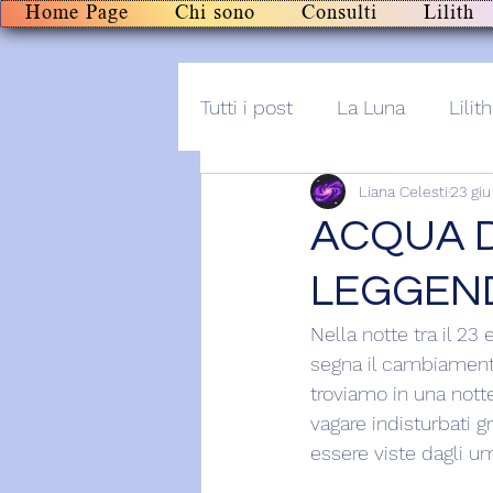
Home Page
Chi sono
Consulti
Lilith
Tutti i post
La Luna
Lilith
Liana Celesti
23 gi
Altro
Post+audio
Li
ACQUA DI
LEGGEN
Nella notte tra il 23
segna il cambiamento
troviamo in una notte
vagare indisturbati 
essere viste dagli um