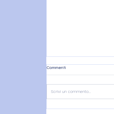
Commenti
Scrivi un commento...
22 Luglio - Il Sacro Femminile