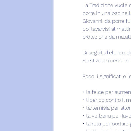
La Tradizione vuole c
porre in una bacinella
Giovanni, da porre fuo
poi lavarvisi al matt
protezione da malatt
Di seguito l'elenco 
Solstizio e messe ne
Ecco  i significati e
• la felce per aument
• l’iperico contro il 
• l’artemisia per allo
• la verbena per favo
• la ruta per portare g