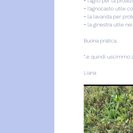
• l’aglio per la prote
• l’agnocasto utile co
• la lavanda per prot
• la ginestra utile ne
Buona pratica.
“..e quindi uscimmo a 
Liana