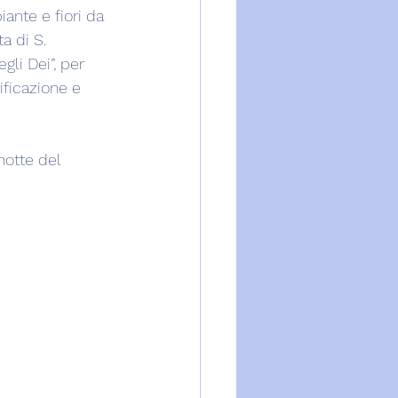
ante e fiori da 
a di S. 
gli Dei”, per 
ificazione e 
notte del 