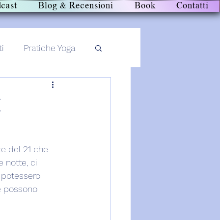
cast
Blog & Recensioni
Book
Contatti
ti
Pratiche Yoga
E
te del 21 che 
notte, ci 
i potessero 
te possono 