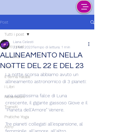
Post
Tutti i post
Liana Celesti
Tutti i post
23 feb 2023
Tempo di lettura: 1 min
ALLINEAMENTO NELLA
La Luna
NOTTE DEL 22 E DEL 23
Lilith
La notte scorsa abbiamo avuto un 
Il tema natale
allineamento astronomico di 3 pianeti:
I Libri
una sottilissima falce di Luna 
Recensioni
crescente, il gigante gassoso Giove e il 
Transiti
“Pianeta dell'Amore” Venere.
Pratiche Yoga
Tre pianeti collegati all'espansione, al 
Altro
femminile, all'amore, all'altro.