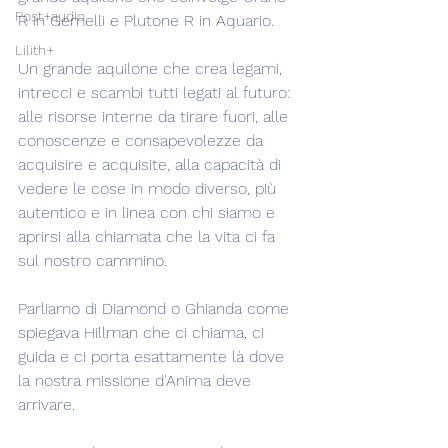
Post+audio
R in Gemelli e Plutone R in Aquario.
Lilith+
Un grande aquilone che crea legami, 
intrecci e scambi tutti legati al futuro: 
alle risorse interne da tirare fuori, alle 
conoscenze e consapevolezze da 
acquisire e acquisite, alla capacità di 
vedere le cose in modo diverso, più 
autentico e in linea con chi siamo e 
aprirsi alla chiamata che la vita ci fa 
sul nostro cammino.
Parliamo di Diamond o Ghianda come 
spiegava Hillman che ci chiama, ci 
guida e ci porta esattamente là dove 
la nostra missione d'Anima deve 
arrivare.