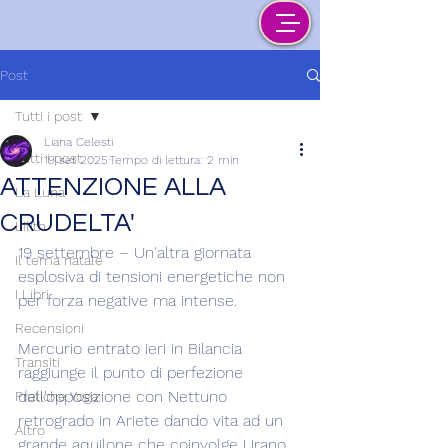
Post
Tutti i post
Liana Celesti
Tutti i post
19 set 2025
Tempo di lettura: 2 min
ATTENZIONE ALLA
La Luna
CRUDELTA'
Lilith
19 settembre – Un'altra giornata 
Il tema natale
esplosiva di tensioni energetiche non 
I Libri
per forza negative ma intense.
Recensioni
Mercurio entrato ieri in Bilancia 
Transiti
raggiunge il punto di perfezione 
dell'opposizione con Nettuno 
Pratiche Yoga
retrogrado in Ariete dando vita ad un 
Altro
grande aquilone che coinvolge Urano 