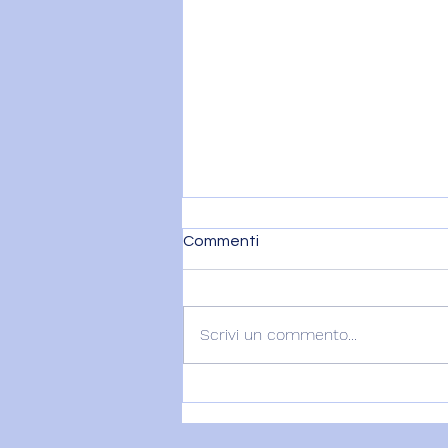
Commenti
Scrivi un commento...
VENERE IN BILANCIA E IL
DITO DI DIO - 7 agosto