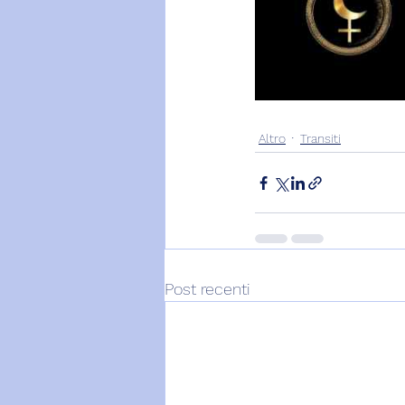
Altro
Transiti
Post recenti