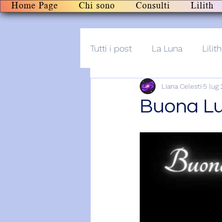
Home Page
Chi sono
Consulti
Lilith
Tutti i post
La Luna
Lilith
Liana Celesti
5 lug
Altro
Post+audio
Li
Buona Lu