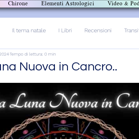
Chirone
Elementi Astrologici
Video & Pod
Il tema natale
I Libri
Recensioni
Transi
 2024
Tempo di lettura: 0 min
lith+
na Nuova in Cancro..