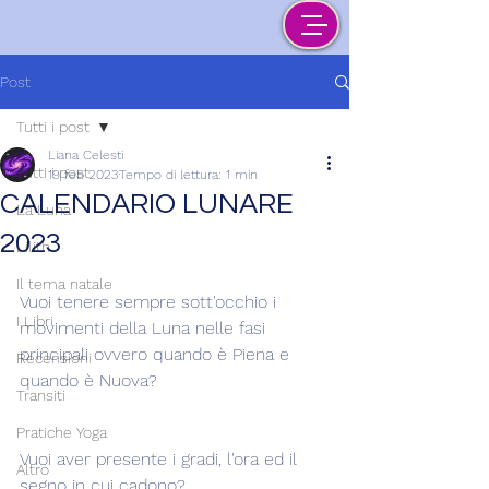
Post
Tutti i post
Liana Celesti
Tutti i post
19 feb 2023
Tempo di lettura: 1 min
CALENDARIO LUNARE
La Luna
2023
Lilith
Il tema natale
Vuoi tenere sempre sott'occhio i 
I Libri
movimenti della Luna nelle fasi 
principali ovvero quando è Piena e 
Recensioni
quando è Nuova?
Transiti
Pratiche Yoga
Vuoi aver presente i gradi, l'ora ed il 
Altro
segno in cui cadono?