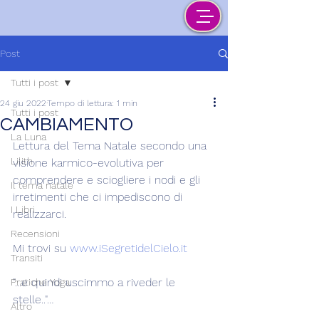
Post
Tutti i post
24 giu 2022
Tempo di lettura: 1 min
Tutti i post
CAMBIAMENTO
La Luna
Lettura del Tema Natale secondo una 
Lilith
visione karmico-evolutiva per 
comprendere e sciogliere i nodi e gli 
Il tema natale
irretimenti che ci impediscono di 
I Libri
realizzarci.
Recensioni
Mi trovi su 
www.iSegretidelCielo.it
Transiti
"...e quindi uscimmo a riveder le 
Pratiche Yoga
stelle.."…
Altro