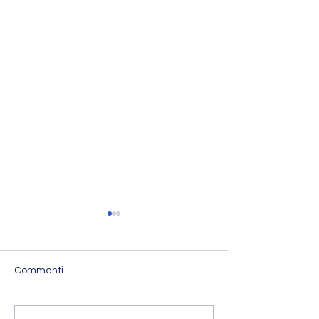
Commenti
L'Imperatore Adriano