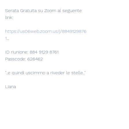
Serata Gratuita su Zoom al seguente 
link:
https://us06web.zoom.us/j/8849129876
1
...
ID riunione: 884 9129 8761
Passcode: 626462
"..e quindi uscimmo a riveder le stelle.."
Liana