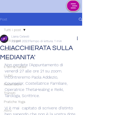
Post
Tutti i post
Liana Celesti
Tutti i post
25 gen 2023
Tempo di lettura: 1 min
CHIACCHIERATA SULLA
La Luna
MEDIANITA'
Lilith
Non perdete l'Appuntamento di 
Il tema natale
venerdì 27 alle ore 21 su zoom. 
I Libri
Incontreremo Paola Addezio, 
Counselor, Costellatrice Familiare, 
Recensioni
Operatrice ThetaHealing e Reiki, 
Transiti
Tarologa, Scrittrice.
Pratiche Yoga
Vi è mai  capitato di scrivere d'istinto 
Altro
ben sapendo che non è la vostra dote 