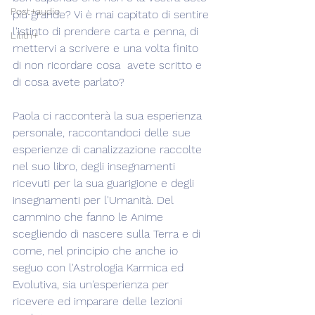
Post+audio
più grande? Vi è mai capitato di sentire 
l'istinto di prendere carta e penna, di 
Lilith+
mettervi a scrivere e una volta finito 
di non ricordare cosa  avete scritto e 
di cosa avete parlato?
Paola ci racconterà la sua esperienza 
personale, raccontandoci delle sue 
esperienze di canalizzazione raccolte 
nel suo libro, degli insegnamenti 
ricevuti per la sua guarigione e degli 
insegnamenti per l'Umanità. Del 
cammino che fanno le Anime 
scegliendo di nascere sulla Terra e di 
come, nel principio che anche io 
seguo con l'Astrologia Karmica ed 
Evolutiva, sia un'esperienza per 
ricevere ed imparare delle lezioni 