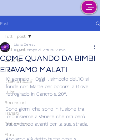
Post
Tutti i post
Liana Celesti
Tutti i post
10 gen
Tempo di lettura: 2 min
COME QUANDO DA BIMBI
La Luna
ERAVAMO MALATI
Lilith
10 gennaio – Oggi il simbolo dell'IO si 
Il tema natale
fonde con Marte per opporsi a Giove 
I Libri
retrogrado in Cancro a 20°.
Recensioni
Sono giorni che sono in fusione tra 
Transiti
loro insieme a Venere che ora però 
sta andando avanti per la sua strada.
Pratiche Yoga
Altro
Abbiamo già detto tante cose su 