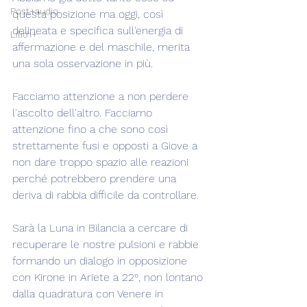
Post+audio
questa posizione ma oggi, così 
delineata e specifica sull'energia di 
Lilith+
affermazione e del maschile, merita 
una sola osservazione in più.
Facciamo attenzione a non perdere 
l'ascolto dell'altro. Facciamo 
attenzione fino a che sono così 
strettamente fusi e opposti a Giove a 
non dare troppo spazio alle reazioni 
perché potrebbero prendere una 
deriva di rabbia difficile da controllare.
Sarà la Luna in Bilancia a cercare di 
recuperare le nostre pulsioni e rabbie 
formando un dialogo in opposizione 
con Kirone in Ariete a 22°, non lontano 
dalla quadratura con Venere in 