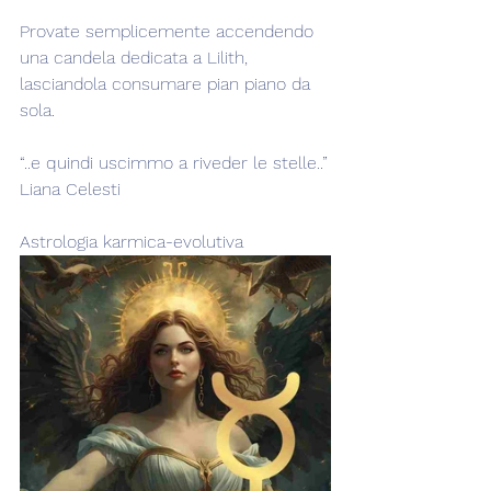
Provate semplicemente accendendo 
una candela dedicata a Lilith, 
lasciandola consumare pian piano da 
sola.
“..e quindi uscimmo a riveder le stelle..”
Liana Celesti
Astrologia karmica-evolutiva