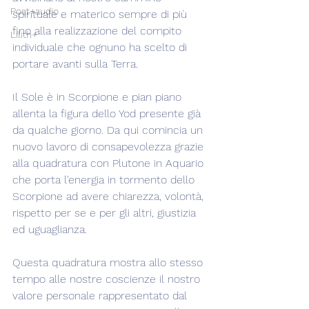
Post+audio
spirituale e materico sempre di più 
fino alla realizzazione del compito 
Lilith+
individuale che ognuno ha scelto di 
portare avanti sulla Terra.
Il Sole è in Scorpione e pian piano 
allenta la figura dello Yod presente già 
da qualche giorno. Da qui comincia un 
nuovo lavoro di consapevolezza grazie 
alla quadratura con Plutone in Aquario 
che porta l'energia in tormento dello 
Scorpione ad avere chiarezza, volontà, 
rispetto per se e per gli altri, giustizia 
ed uguaglianza.
Questa quadratura mostra allo stesso 
tempo alle nostre coscienze il nostro 
valore personale rappresentato dal 