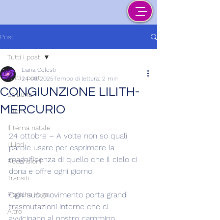
Post
Tutti i post
Liana Celesti
Tutti i post
24 ott 2025
Tempo di lettura: 2 min
CONGIUNZIONE LILITH-
La Luna
MERCURIO
Lilith
Il tema natale
24 ottobre – A volte non so quali 
I Libri
parole usare per esprimere la 
magnificenza di quello che il cielo ci 
Recensioni
dona e offre ogni giorno.
Transiti
Ogni suo movimento porta grandi 
Pratiche Yoga
trasmutazioni interne che ci 
Altro
avvicinano al nostro cammino 