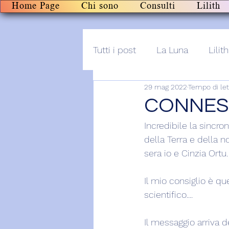
Home Page
Chi sono
Consulti
Lilith
Tutti i post
La Luna
Lilith
29 mag 2022
Tempo di let
Altro
Post+audio
Li
CONNESS
Incredibile la sincro
della Terra e della n
sera io e Cinzia Ortu.
Il mio consiglio è qu
scientifico....
Il messaggio arriva 