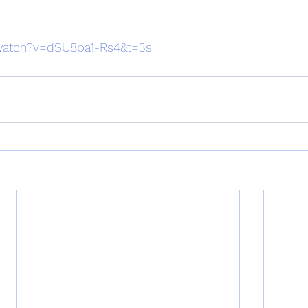
atch?v=dSU8pa1-Rs4&t=3s