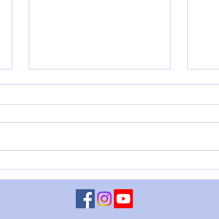
L'Imperatore Adriano
🌑 O
DEL
DIR