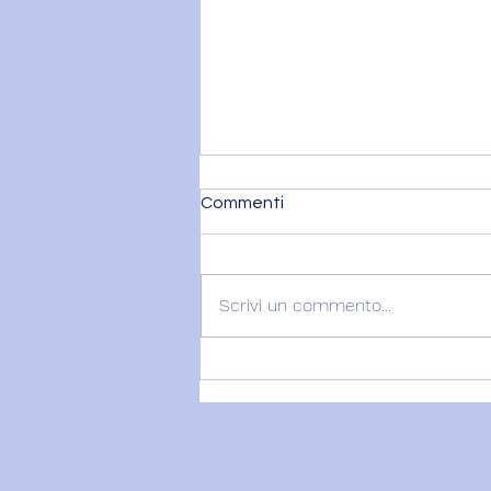
Commenti
Scrivi un commento...
22 Luglio - Il Sacro Femminile