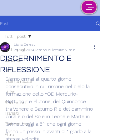
Post
Tutti i post
Liana Celesti
Tutti i post
28 lug 2024
Tempo di lettura: 2 min
DISCERNIMENTO E
La Luna
RIFLESSIONE
Lilith
Siamo ormai al quarto giorno 
Il tema natale
consecutivo in cui rimane nel cielo la 
I Libri
formazione dello YOD Mercurio-
Nettuno r e Plutone, del Quinconce 
Recensioni
tra Venere e Saturno R e del cammino 
Transiti
parallelo del Sole in Leone e Marte in 
Gemelli, oggi a 5°, che ogni giorno 
Pratiche Yoga
fanno un passo in avanti di 1 grado alla 
Altro
stessa velocità.