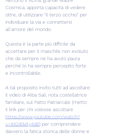
Nettuno lì vicina, grande Madre 
Cosmica, apporta capacità di vedere 
oltre, di utilizzare “il terzo occhio” per 
individuare la via e connettersi 
all'amore del mondo.
Questa è la parte più difficile da 
accettare per il maschile non evoluto 
che da sempre ne ha avuto paura 
perché lo ha sempre percepito forte 
e incontrollabile.
A tal proposito invito tutti ad ascoltare 
il video di Alba Sali, nota costellatrice 
familiare, sul Patto Patriarcale (metto 
il link per chi volesse ascoltare 
https://www.youtube.com/watch?
v=81G16Mty4d8
) per comprendere 
davvero la fatica storica delle donne e 