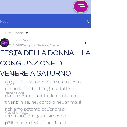
Post
Tutti i post
Liana Celesti
Tutti i post
8 mar
Tempo di lettura: 2 min
FESTA DELLA DONNA – LA
La Luna
CONGIUNZIONE DI
Lilith
VENERE A SATURNO
Il tema natale
8 marzo – Come non iniziare questo 
I Libri
giorno facendo gli auguri a tutte le 
Recensioni
donne? Auguri a tutte le creature che 
vivono in se, nel corpo o nell'anima, il 
Transiti
richiamo potente dell'energia 
Pratiche Yoga
femminile, energia di amore e 
Altro
protezione, di vita e nutrimento, di 