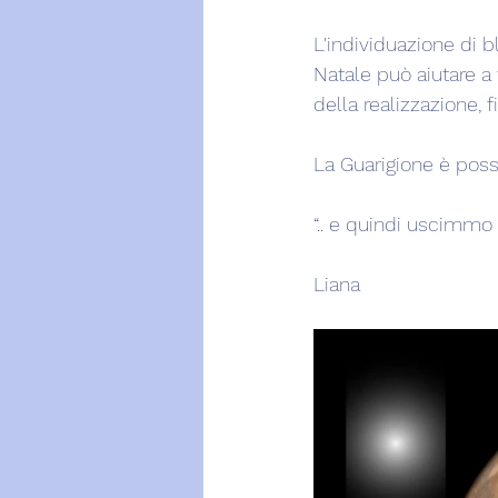
L'individuazione di b
Natale può aiutare a t
della realizzazione, f
La Guarigione è poss
“.. e quindi uscimmo a
Liana