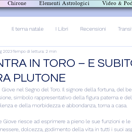
Chirone
Elementi Astrologici
Video & Pod
Il tema natale
I Libri
Recensioni
Transi
g 2023
Tempo di lettura: 2 min
lith+
NTRA IN TORO – E SUBI
RA PLUTONE
i Giove nel Segno del Toro. Il signore della fortuna, del b
sione, simbolo rappresentativo della figura paterna e del
olenza e della morbidezza e abbondanza, torna a casa.
ve Giove riesce ad esprimere a pieno le sue funzioni e le
nessere, dolcezza, godimento della vita in tutti i suoi asp