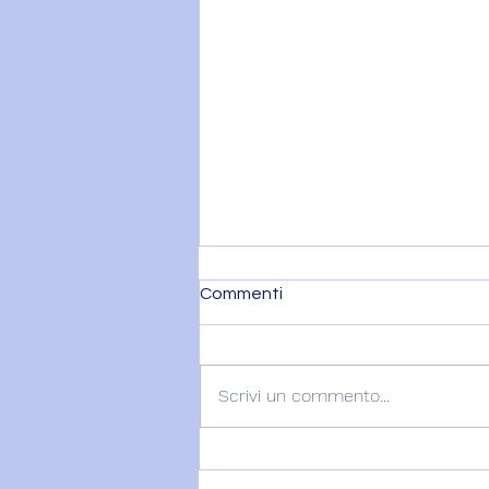
Commenti
Scrivi un commento...
VENERE IN BILANCIA E IL
DITO DI DIO - 7 agosto