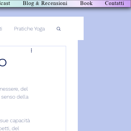
cast
Blog & Recensioni
Book
Contatti
ti
Pratiche Yoga
TO
enessere, del 
 senso della 
 sue capacità 
etti, del 