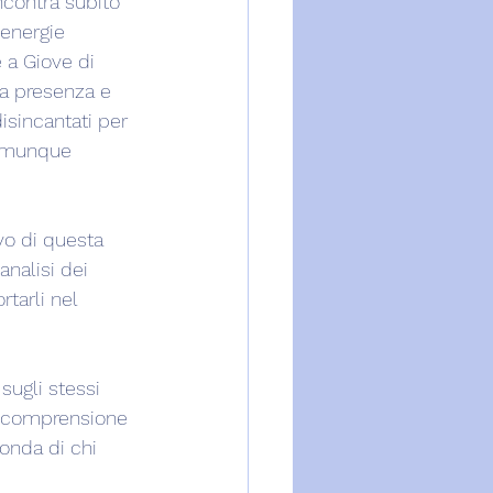
ncontra subito 
 energie 
 a Giove di 
a presenza e 
sincantati per 
comunque 
vo di questa 
nalisi dei 
rtarli nel 
sugli stessi 
a comprensione 
onda di chi 