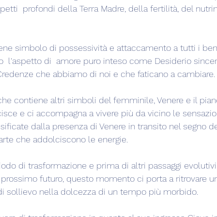
etti  profondi della Terra Madre, della fertilità, del nutri
viene simbolo di possessività e attaccamento a tutti i beni
  l'aspetto di  amore puro inteso come Desiderio sincero 
e Credenze che abbiamo di noi e che faticano a cambiare.
e contiene altri simboli del femminile, Venere e il piane
cisce e ci accompagna a vivere più da vicino le sensazion
nsificate dalla presenza di Venere in transito nel segno d
te che addolciscono le energie.
odo di trasformazione e prima di altri passaggi evolutivi
 prossimo futuro, questo momento ci porta a ritrovare un
di sollievo nella dolcezza di un tempo più morbido.