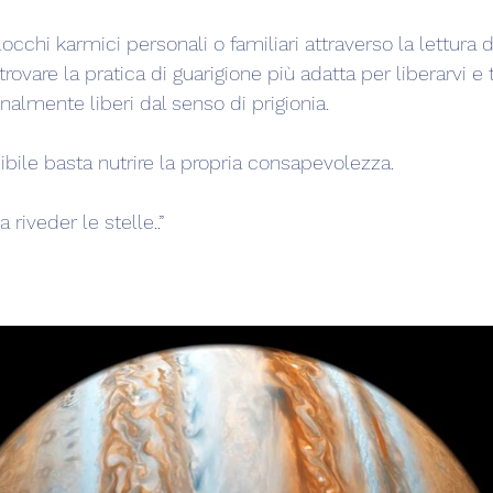
locchi karmici personali o familiari attraverso la lettura
rovare la pratica di guarigione più adatta per liberarvi e t
inalmente liberi dal senso di prigionia.  
ibile basta nutrire la propria consapevolezza.
 riveder le stelle..”