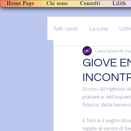
Home Page
Chi sono
Consulti
Lilith
Tutti i post
La Luna
Lilith
Liana Celesti
16 ma
Altro
Post+audio
Li
GIOVE E
INCONT
Eccoci all'ingresso d
piacere e dell'espan
fiducia, della benev
Il Toro è il segno do
legate al senso di be