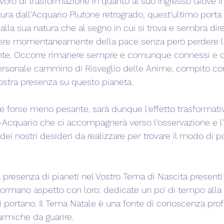
voro di trasformazione in quanto al suo ingresso Giove i
ura dall'Acquario Plutone retrogrado; quest'ultimo porta
 alla sua natura che al segno in cui si trova e sembra dire
odere momentaneamente della pace senza però perdere l
ente. Occorre rimanere sempre e comunque connessi e di
personale cammino di Risveglio delle Anime, compito 
ostra presenza su questo pianeta.  
 e forse meno pesante, sarà dunque l'effetto trasformati
-Acquario che ci accompagnerà verso l'osservazione e l'a
, dei nostri desideri da realizzare per trovare il modo di po
presenza di pianeti nel Vostro Tema di Nascita presenti 
 formano aspetto con loro: dedicate un po' di tempo all
 portano. Il Tema Natale è una fonte di conoscenza prof
armiche da guarire.  