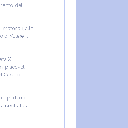
mento, del 
 materiali, alle 
di Volere il 
ta X, 
i piacevoli 
el Cancro 
 importanti 
a centratura 