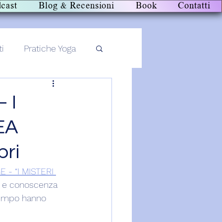
cast
Blog & Recensioni
Book
Contatti
ti
Pratiche Yoga
 I
EA
bri
- “I MISTERI 
e e conoscenza 
 tempo hanno 