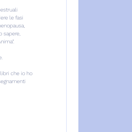
estruali 
re le fasi 
 menopausa, 
o sapere, 
Anima”.
e.
libri che io ho 
nsegnamenti 