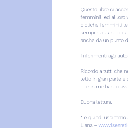
Questo libro ci accom
femminili ed al loro
cicliche femminili le
sempre aiutandoci a 
anche da un punto di 
I riferimenti agli au
Ricordo a tutti che ne
letto in gran parte 
che in me hanno avut
Buona lettura.
“...e quindi uscimmo 
Liana – 
www.isegretid