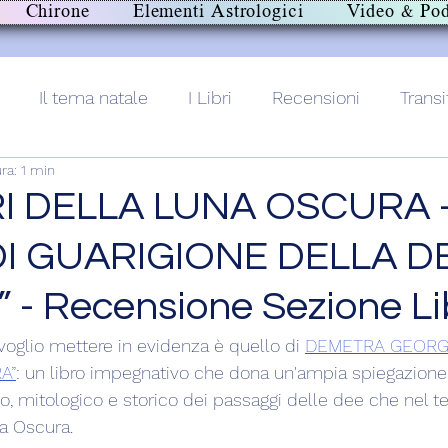
Chirone
Elementi Astrologici
Video & Pod
Il tema natale
I Libri
Recensioni
Transi
ra: 1 min
lith+
RI DELLA LUNA OSCURA –
DI GUARIGIONE DELLA D
- Recensione Sezione Li
voglio mettere in evidenza è quello di 
DEMETRA GEORGE 
A”
: un libro impegnativo che dona un'ampia spiegazion
ico, mitologico e storico dei passaggi delle dee che nel
a Oscura.