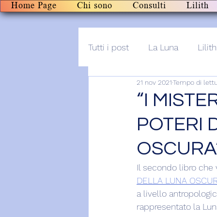
Home Page
Chi sono
Consulti
Lilith
Tutti i post
La Luna
Lilith
21 nov 2021
Tempo di lettu
Altro
Post+audio
Li
“I MISTE
POTERI 
OSCURA” 
Il secondo libro che 
DELLA LUNA OSCUR
a livello antropolog
rappresentato la Lun