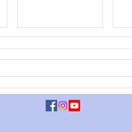
LILI
30 ag
segue
espan
Cancr
della..
LILITH IN SAGITTARIO - IL
VIAGGIO