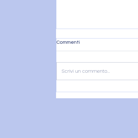
Commenti
Scrivi un commento...
LILITH – IL PEZZO
MANCANTE DELLA TUA
ANIMA