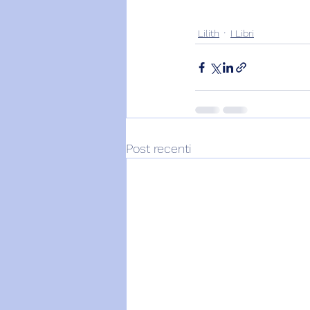
Lilith
I Libri
Post recenti