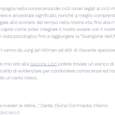
pagna nella conoscenza dei cicli lunari legati ai cicli m
 vero e ancestrale significato, nonché a meglio comprende
gate allo scorrere del tempo nella nostra vita, fino alla
capire come poter integrare il nostro essere con il nostr
vista psicologico fino a raggiungere la “Guarigione dell'
tori vanno da Jung ad Hillman ad altri di rilevante spessor
l mio sito alla 
Sezione Libri
 potete trovare un elenco di 
e scelto di evidenziare per condividere conoscenze ed i
o un certo rilievo.
a riveder le stelle....” Dante, Divina Commedia, Inferno
elcielo.it