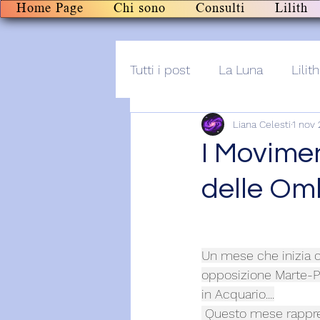
Home Page
Chi sono
Consulti
Lilith
Tutti i post
La Luna
Lilith
Liana Celesti
1 nov
Altro
Post+audio
Li
I Movimen
delle Om
Un mese che inizia c
opposizione Marte-Pl
in Acquario....
 Questo mese rappresenta il primo passaggio verso il Nuovo. Abbiamo il compito di 