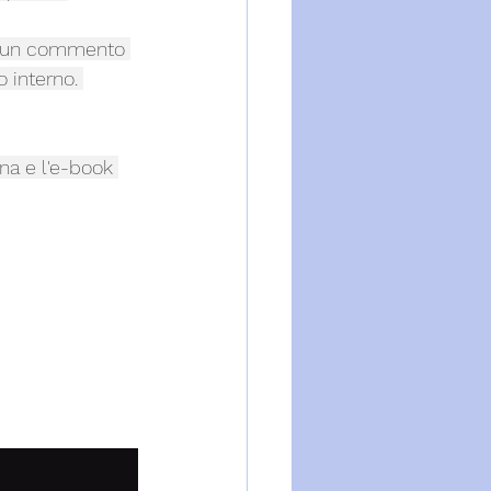
te un commento 
o interno. 
una e l'e-book 