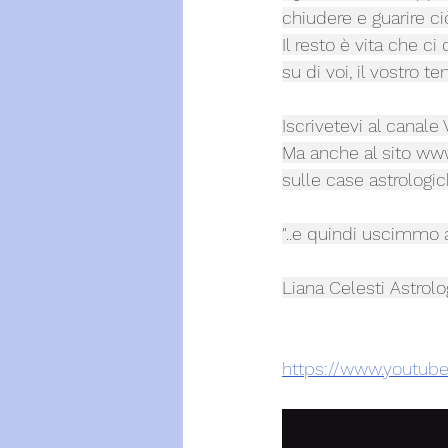
chiudere e guarire c
Il resto è vita che 
su di voi, il vostro 
Iscrivetevi al canale 
Ma anche al sito 
www.
sulle case astrologic
"..e quindi uscimmo a 
Liana Celesti Astrol
https://www.youtub