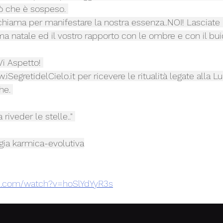
iò che è sospeso. 
ci chiama per manifestare la nostra essenza..NOI! Lascia
tema natale ed il vostro rapporto con le ombre e con il bui
Vi Aspetto! 
iSegretidelCielo.it
 per ricevere le ritualità legate alla L
he. 
riveder le stelle.." 
ogia karmica-evolutiva
e.com/watch?v=hoSlYdYyR3s