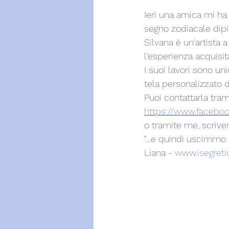
Ieri una amica mi ha 
segno zodiacale dipi
Silvana è un'artista 
l'esperienza acquisi
I suoi lavori sono un
tela personalizzato d
Puoi contattarla tram
https://www.faceboo
o tramite me, scrive
"...e quindi uscimmo a
Liana - 
www.isegretid