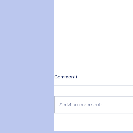
Commenti
Scrivi un commento...
VENERE IN BILANCIA – 6
agosto