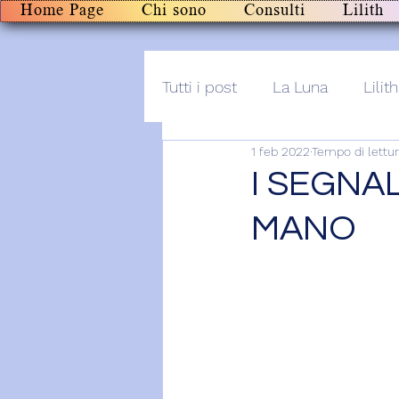
Home Page
Chi sono
Consulti
Lilith
Tutti i post
La Luna
Lilith
1 feb 2022
Tempo di lettur
Altro
Post+audio
Li
I SEGNAL
MANO