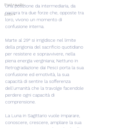
Post+audio
Una posizione da intermediaria, da 
paciera tra due forze che, opposte tra 
Lilith+
loro, vivono un momento di 
confusione interna.
Marte al 29° si irrigidisce nel limite 
della prigionia del sacrificio quotidiano 
per resistere e sopravvivere, nella 
piena energia verginiana; Nettuno in 
Retrogradazione dai Pesci porta la sua 
confusione ed emotività, la sua 
capacità di sentire la sofferenza 
dell'umanità che la travolge facendole 
perdere ogni capacità di 
comprensione.
La Luna in Sagittario vuole imparare, 
conoscere, crescere, ampliare la sua 