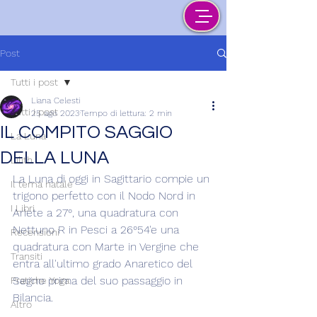
Post
Tutti i post
Liana Celesti
Tutti i post
25 ago 2023
Tempo di lettura: 2 min
IL COMPITO SAGGIO
La Luna
DELLA LUNA
Lilith
La Luna di oggi in Sagittario compie un 
Il tema natale
trigono perfetto con il Nodo Nord in 
I Libri
Ariete a 27°, una quadratura con 
Nettuno R in Pesci a 26°54'e una 
Recensioni
quadratura con Marte in Vergine che 
Transiti
entra all'ultimo grado Anaretico del 
Segno prima del suo passaggio in 
Pratiche Yoga
Bilancia.
Altro