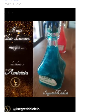
Post+audio
Lilith+