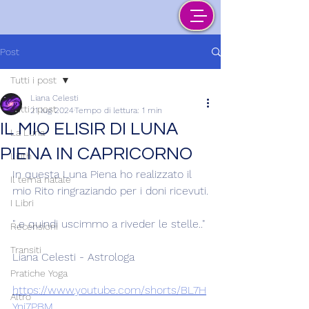
Post
Tutti i post
Liana Celesti
Tutti i post
21 lug 2024
Tempo di lettura: 1 min
IL MIO ELISIR DI LUNA
La Luna
PIENA IN CAPRICORNO
Lilith
In questa Luna Piena ho realizzato il 
Il tema natale
mio Rito ringraziando per i doni ricevuti.
I Libri
"..e quindi uscimmo a riveder le stelle.."
Recensioni
Transiti
Liana Celesti - Astrologa
Pratiche Yoga
https://www.youtube.com/shorts/BL7H
Altro
Ynj7PBM