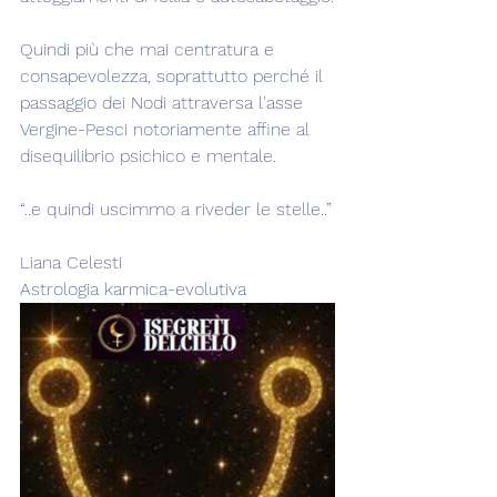
Quindi più che mai centratura e 
consapevolezza, soprattutto perché il 
passaggio dei Nodi attraversa l'asse 
Vergine-Pesci notoriamente affine al 
disequilibrio psichico e mentale.
“..e quindi uscimmo a riveder le stelle..”
Liana Celesti
Astrologia karmica-evolutiva