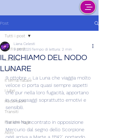
Post
Tutti i post
Liana Celesti
Tutti i post
9 ott 2025
Tempo di lettura: 2 min
IL RICHIAMO DEL NODO
La Luna
LUNARE
Lilith
9 ottobre – La Luna che viaggia molto 
Il tema natale
veloce ci porta quasi sempre aspetti 
I Libri
che pur nella loro fugacità, apportano 
in noi passaggi soprattutto emotivi e 
Recensioni
sensibili.
Transiti
Se ieri ha incontrato in opposizione 
Pratiche Yoga
Mercurio dal segno dello Scorpione 
Altro
oggi arriva a Marte a 11°42', portando 