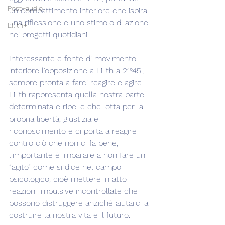
Post+audio
un combattimento interiore che ispira 
una riflessione e uno stimolo di azione 
Lilith+
nei progetti quotidiani.
Interessante e fonte di movimento 
interiore l'opposizione a Lilith a 21°45', 
sempre pronta a farci reagire e agire. 
Lilith rappresenta quella nostra parte 
determinata e ribelle che lotta per la 
propria libertà, giustizia e 
riconoscimento e ci porta a reagire 
contro ciò che non ci fa bene; 
l'importante è imparare a non fare un 
“agito” come si dice nel campo 
psicologico, cioè mettere in atto 
reazioni impulsive incontrollate che 
possono distruggere anziché aiutarci a 
costruire la nostra vita e il futuro.