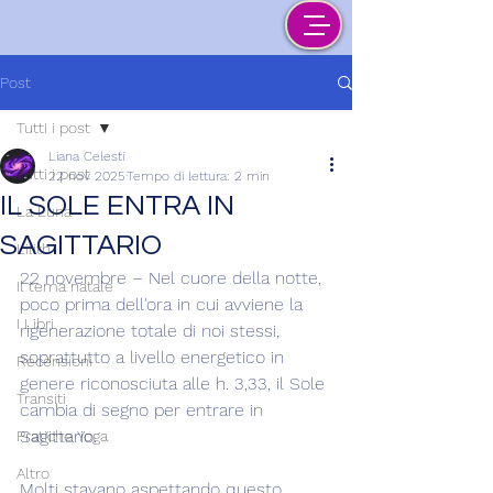
Post
Tutti i post
Liana Celesti
Tutti i post
22 nov 2025
Tempo di lettura: 2 min
IL SOLE ENTRA IN
La Luna
SAGITTARIO
Lilith
22 novembre – Nel cuore della notte, 
Il tema natale
poco prima dell'ora in cui avviene la 
I Libri
rigenerazione totale di noi stessi, 
soprattutto a livello energetico in 
Recensioni
genere riconosciuta alle h. 3,33, il Sole 
Transiti
cambia di segno per entrare in 
Sagittario.
Pratiche Yoga
Altro
Molti stavano aspettando questo 