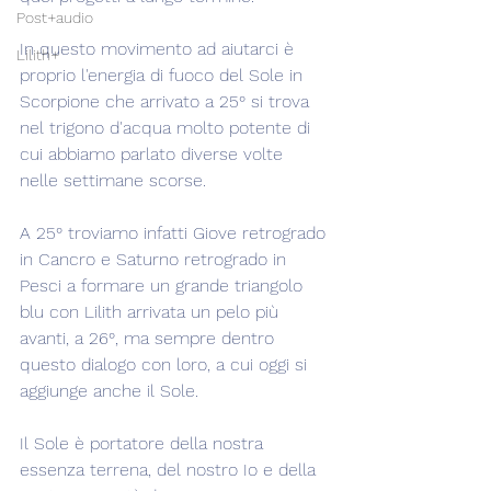
Post+audio
In questo movimento ad aiutarci è 
Lilith+
proprio l'energia di fuoco del Sole in 
Scorpione che arrivato a 25° si trova 
nel trigono d'acqua molto potente di 
cui abbiamo parlato diverse volte 
nelle settimane scorse.
A 25° troviamo infatti Giove retrogrado 
in Cancro e Saturno retrogrado in 
Pesci a formare un grande triangolo 
blu con Lilith arrivata un pelo più 
avanti, a 26°, ma sempre dentro 
questo dialogo con loro, a cui oggi si 
aggiunge anche il Sole.
Il Sole è portatore della nostra 
essenza terrena, del nostro Io e della 