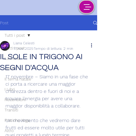
Post
Tutti i post
Liana Celesti
Tutti i post
17 nov 2025
Tempo di lettura: 2 min
IL SOLE IN TRIGONO AI
La Luna
SEGNI D'ACQUA
Lilith
17 novembre – Siamo in una fase che 
Il tema natale
ci porta a ricercare una maggior 
I Libri
chiarezza dentro e fuori di noi e a 
trovare l'energia per avere una 
Recensioni
maggior disponibilità a collaborare.
Transiti
Un movimento che vedremo dare 
Pratiche Yoga
frutti ed essere molto utile per tutti 
Altro
quei progetti a lungo termine.