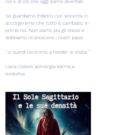
noi e di ciò che oggi siamo diventati.
Se guardiamo indietro con sincerità ci 
accorgeremo che tutto è cambiato, in 
primis noi. Non siamo più gli stessi e 
dobbiamo riconoscere i nostri passi.
“..e quindi uscimmo a riveder le stelle..”
Liana Celesti astrologia karmica-
evolutiva