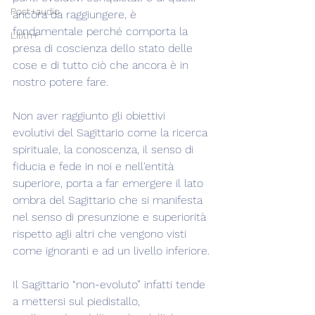
Post+audio
ancora da raggiungere, è 
fondamentale perché comporta la 
Lilith+
presa di coscienza dello stato delle 
cose e di tutto ciò che ancora è in 
nostro potere fare.
Non aver raggiunto gli obiettivi 
evolutivi del Sagittario come la ricerca 
spirituale, la conoscenza, il senso di 
fiducia e fede in noi e nell'entità 
superiore, porta a far emergere il lato 
ombra del Sagittario che si manifesta 
nel senso di presunzione e superiorità 
rispetto agli altri che vengono visti 
come ignoranti e ad un livello inferiore.
Il Sagittario “non-evoluto” infatti tende 
a mettersi sul piedistallo, 