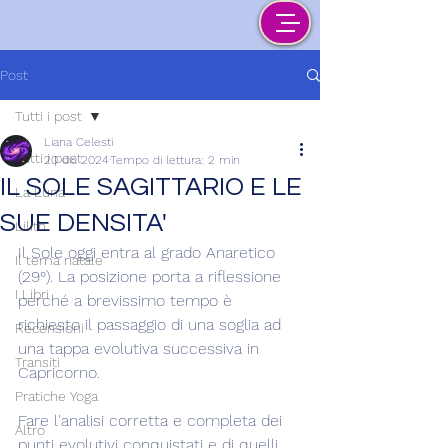
Post
Tutti i post
Liana Celesti
Tutti i post
20 dic 2024
Tempo di lettura: 2 min
IL SOLE SAGITTARIO E LE
La Luna
SUE DENSITA'
Lilith
Il Sole oggi entra al grado Anaretico 
Il tema natale
(29°). La posizione porta a riflessione 
I Libri
perché a brevissimo tempo è 
richiesto il passaggio di una soglia ad 
Recensioni
una tappa evolutiva successiva in 
Transiti
Capricorno.
Pratiche Yoga
Fare l'analisi corretta e completa dei 
Altro
punti evolutivi conquistati e di quelli 