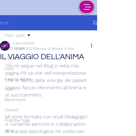
Post
Tutti i post
Liana Celesti
Tutti i post
28 gen 2023
Tempo di lettura: 2 min
IL VIAGGIO DELL'ANIMA
La Luna
Chi mi segue nel Blog o nella mia 
Lilith
pagina FB sa che nell'interpretazione 
Il tema natale
che io faccio delle energie dei pianeti 
spesso faccio riferimento all'Anima e 
I Libri
al suo Cammino.
Recensioni
Transiti
Mi sono formata con studi Pedagogici 
Pratiche Yoga
e numerosi percorsi e collaborazioni 
Altro
di stampo psicologico: ho svolto per 