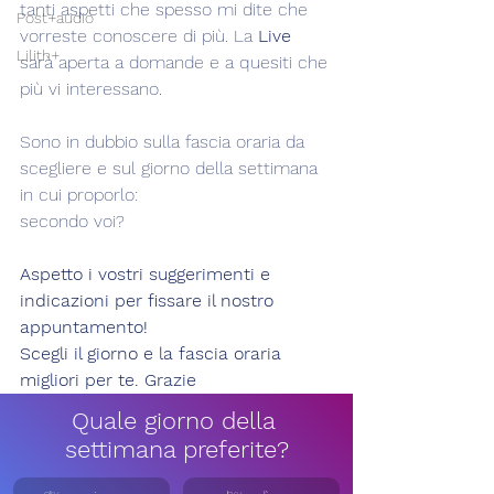
tanti aspetti che spesso mi dite che 
Post+audio
vorreste conoscere di più. La 
Live
Lilith+
sarà aperta a domande e a quesiti che 
più vi interessano.
Sono in dubbio sulla fascia oraria da 
scegliere e sul giorno della settimana 
in cui proporlo:
secondo voi? 
Aspetto i vostri suggerimenti e 
indicazioni per fissare il nostro 
appuntamento!
Scegli il giorno e la fascia oraria 
migliori per te. Grazie
Quale giorno della 
settimana preferite?