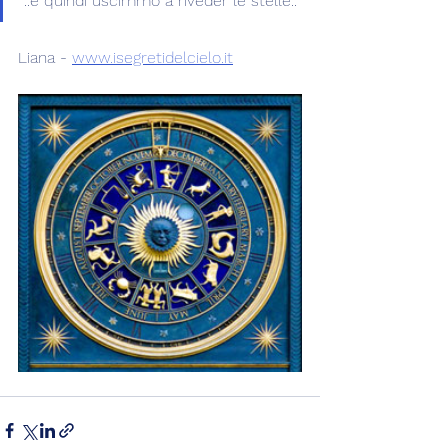
"..e quindi uscimmo a riveder le stelle.."
Liana - 
www.isegretidelcielo.it