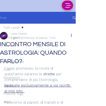
Post
Tutti i post
Liana Celesti
Tutti i post
11 gen 2023
Tempo di lettura: 1 min
INCONTRO MENSILE DI
La Luna
ASTROLOGIA: QUANDO
Lilith
FARLO?
Il tema natale
Come promesso, la novità di 
I Libri
quest'anno saranno le 
dirette
 per 
Recensioni
comprendere di più l'Astrologia 
dedicate esclusivamente a voi iscritti 
Transiti
al mio sito. 
Pratiche Yoga
Altro
Parleremo di pianeti, di transiti e di 