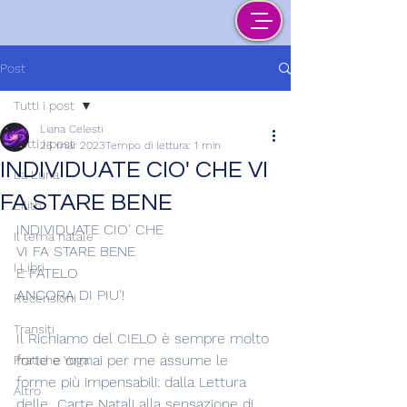
Post
Tutti i post
Liana Celesti
Tutti i post
26 mar 2023
Tempo di lettura: 1 min
INDIVIDUATE CIO' CHE VI
La Luna
FA STARE BENE
Lilith
INDIVIDUATE CIO' CHE 
Il tema natale
VI FA STARE BENE
I Libri
E FATELO
ANCORA DI PIU'!
Recensioni
Transiti
Il Richiamo del CIELO è sempre molto 
forte e ormai per me assume le 
Pratiche Yoga
forme più impensabili: dalla Lettura 
Altro
delle  Carte Natali alla sensazione di 