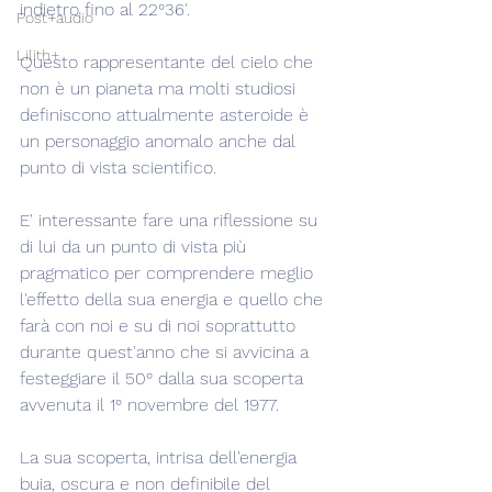
indietro fino al 22°36'.
Post+audio
Lilith+
Questo rappresentante del cielo che 
non è un pianeta ma molti studiosi 
definiscono attualmente asteroide è 
un personaggio anomalo anche dal 
punto di vista scientifico.
E' interessante fare una riflessione su 
di lui da un punto di vista più 
pragmatico per comprendere meglio 
l'effetto della sua energia e quello che 
farà con noi e su di noi soprattutto 
durante quest'anno che si avvicina a 
festeggiare il 50° dalla sua scoperta 
avvenuta il 1° novembre del 1977.
La sua scoperta, intrisa dell'energia 
buia, oscura e non definibile del 