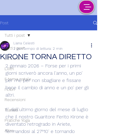
Post
Tutti i post
Liana Celesti
Tutti i post
2 gen
Tempo di lettura: 2 min
KIRONE TORNA DIRETTO
La Luna
2 gennaio 2026 – Forse per i primi 
Lilith
giorni scriverò ancora l'anno, un po' 
Il tema natale
per me per non sbagliare e fissare 
bene il cambio di anno e un po' per gli 
I Libri
altri.
Recensioni
E' dall'ultimo giorno del mese di luglio 
Transiti
che il nostro Guaritore Ferito Kirone è 
Pratiche Yoga
diventato retrogrado in Ariete, 
Altro
fermandosi al 27°10' e tornando 