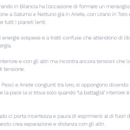
ando in Bilancia ha l'occasione di formare un meravigli
ne a Saturno e Nettuno già in Ariete, con Urano in Toro 
tutti i pianeti lenti.
energie sospese e a tratti confuse che attendono di liber
ergia.
teriore e con gli altri ma incontra ancora tensioni che l
i tensione.
 Pesci e Ariete congiunti tra loro, si oppongono dicendo 
 la pace la si trova solo quando “la battaglia” interiore è
do ci porta incertezza e paura di esprimersi al di fuori d
esto crea separazione e distanza con gli altri.