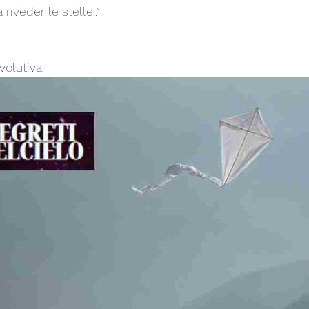
riveder le stelle..”
volutiva