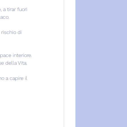
a tirar fuori 
maco.
 rischio di 
pace interiore. 
e della Vita.
o a capire il 