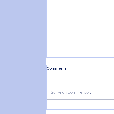
Commenti
Scrivi un commento...
VENERE IN BILANCIA E IL
DITO DI DIO - 7 agosto