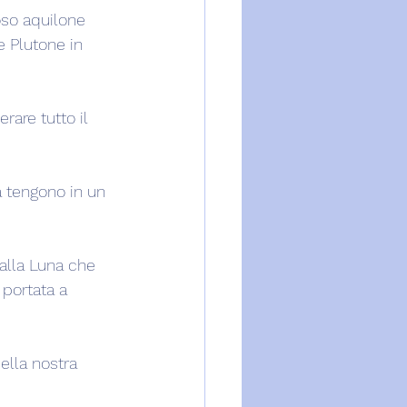
oso aquilone 
e Plutone in 
are tutto il 
a tengono in un 
alla Luna che 
 portata a 
ella nostra 