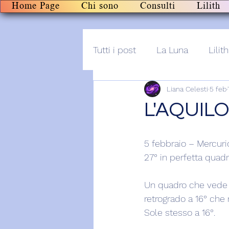
Home Page
Chi sono
Consulti
Lilith
Tutti i post
La Luna
Lilith
Liana Celesti
5 feb
Altro
Post+audio
Li
L'AQUIL
5 febbraio – Mercurio
27° in perfetta quadra
Un quadro che vede 
retrogrado a 16° che
Sole stesso a 16°.