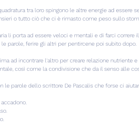
uadratura tra loro spingono le altre energie ad essere se, 
sieri o tutto ciò che ci è rimasto come peso sullo sto
aria li porta ad essere veloci e mentali e di farci correre il
 le parole, ferire gli altri per pentircene poi subito dopo.
nima ad incontrare l'altro per creare relazione nutriente e 
tale, così come la condivisione che da il senso alle cos
 le parole dello scrittore De Pascalis che forse ci aiutan
e accadono.
so.
o.