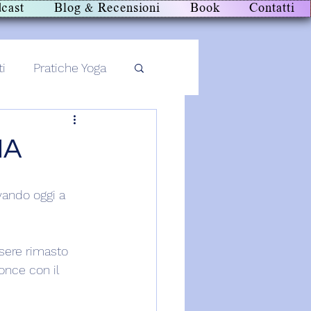
cast
Blog & Recensioni
Book
Contatti
ti
Pratiche Yoga
IA
vando oggi a 
sere rimasto 
once con il 