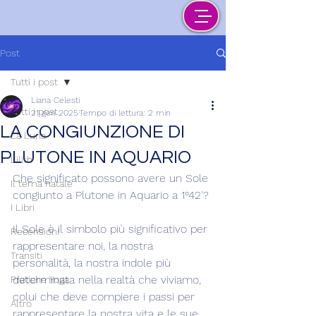
Post
Tutti i post
Liana Celesti
Tutti i post
21 gen 2025
Tempo di lettura: 2 min
LA CONGIUNZIONE DI
La Luna
PLUTONE IN AQUARIO
Lilith
Che significato possono avere un Sole 
Il tema natale
congiunto a Plutone in Aquario a 1°42'?
I Libri
Il Sole è il simbolo più significativo per 
Recensioni
rappresentare noi, la nostra 
Transiti
personalità, la nostra indole più 
determinata nella realtà che viviamo, 
Pratiche Yoga
colui che deve compiere i passi per 
Altro
rappresentare la nostra vita e le sue 