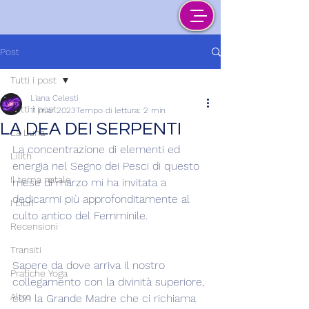
Post
Tutti i post
Liana Celesti
Tutti i post
11 mar 2023
Tempo di lettura: 2 min
LA DEA DEI SERPENTI
La Luna
La concentrazione di elementi ed 
Lilith
energia nel Segno dei Pesci di questo 
Il tema natale
mese di marzo mi ha invitata a 
dedicarmi più approfonditamente al 
I Libri
culto antico del Femminile.  
Recensioni
Transiti
Sapere da dove arriva il nostro 
Pratiche Yoga
collegamento con la divinità superiore, 
Altro
con la Grande Madre che ci richiama 