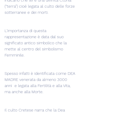
indicano che lei è una divinità Ctonia 
(“terra”) cioé legata al culto delle forze 
sotterranee e dei morti.
L'importanza di questa 
rappresentazione è data dal suo 
significato antico simbolico che la 
mette al centro del simbolismo 
Femminile.  
Spesso infatti è identificata come DEA 
MADRE venerata da almeno 3000 
anni  e legata alla Fertilità e alla Vita, 
ma anche alla Morte.
Il culto Cretese narra che la Dea 