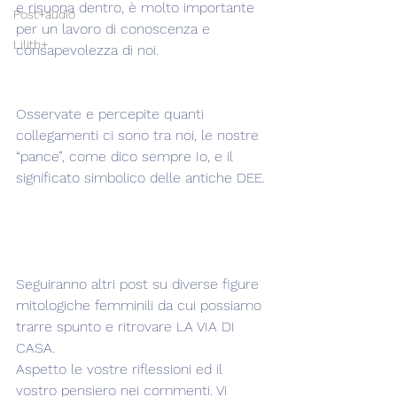
e risuona dentro, è molto importante 
Post+audio
per un lavoro di conoscenza e 
Lilith+
consapevolezza di noi.
Osservate e percepite quanti 
collegamenti ci sono tra noi, le nostre 
“pance”, come dico sempre Io, e il 
significato simbolico delle antiche DEE.
Seguiranno altri post su diverse figure 
mitologiche femminili da cui possiamo 
trarre spunto e ritrovare LA VIA DI 
CASA.
Aspetto le vostre riflessioni ed il 
vostro pensiero nei commenti. Vi 