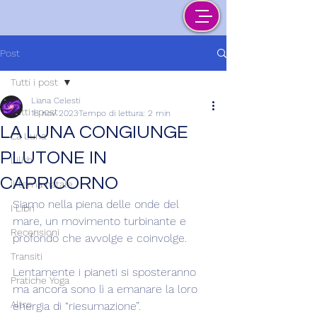
Post
Tutti i post
Liana Celesti
Tutti i post
18 nov 2023
Tempo di lettura: 2 min
LA LUNA CONGIUNGE
La Luna
PLUTONE IN
Lilith
CAPRICORNO
Il tema natale
Siamo nella piena delle onde del 
I Libri
mare, un movimento turbinante e 
Recensioni
profondo che avvolge e coinvolge.
Transiti
Lentamente i pianeti si sposteranno 
Pratiche Yoga
ma ancora sono lì a emanare la loro 
Altro
energia di “riesumazione”.