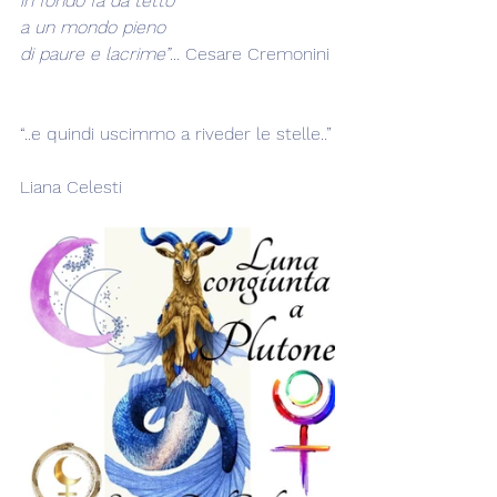
in fondo fa da tetto
a un mondo pieno
di paure e lacrime”
... Cesare Cremonini
“..e quindi uscimmo a riveder le stelle..”
Liana Celesti  