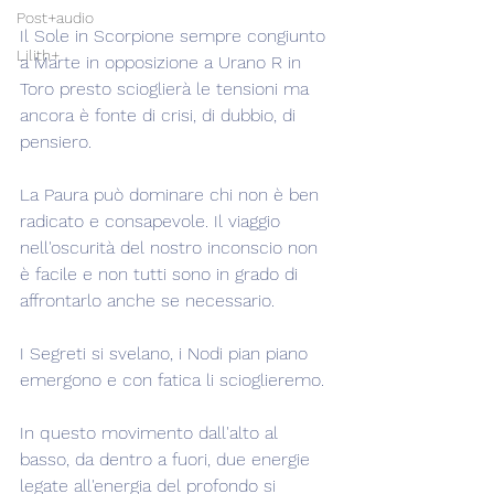
Post+audio
Il Sole in Scorpione sempre congiunto 
Lilith+
a Marte in opposizione a Urano R in 
Toro presto scioglierà le tensioni ma 
ancora è fonte di crisi, di dubbio, di 
pensiero.
La Paura può dominare chi non è ben 
radicato e consapevole. Il viaggio 
nell'oscurità del nostro inconscio non 
è facile e non tutti sono in grado di 
affrontarlo anche se necessario.
I Segreti si svelano, i Nodi pian piano 
emergono e con fatica li scioglieremo.
In questo movimento dall'alto al 
basso, da dentro a fuori, due energie 
legate all'energia del profondo si 