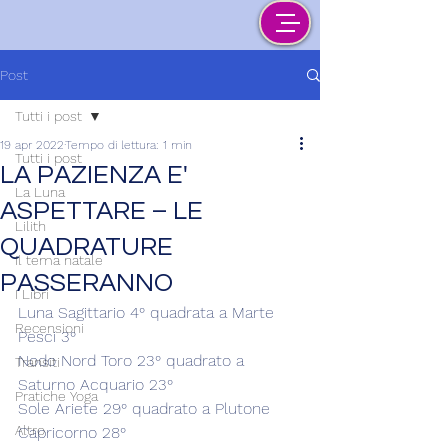
Post
Tutti i post
19 apr 2022
Tempo di lettura: 1 min
Tutti i post
LA PAZIENZA E'
La Luna
ASPETTARE – LE
Lilith
QUADRATURE
Il tema natale
PASSERANNO
I Libri
Luna Sagittario 4° quadrata a Marte 
Recensioni
Pesci 3°
Nodo Nord Toro 23° quadrato a 
Transiti
Saturno Acquario 23°
Pratiche Yoga
Sole Ariete 29° quadrato a Plutone 
Altro
Capricorno 28°