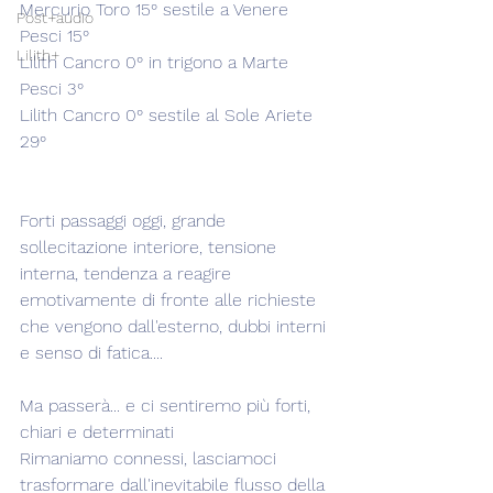
Mercurio Toro 15° sestile a Venere 
Post+audio
Pesci 15°
Lilith+
Lilith Cancro 0° in trigono a Marte 
Pesci 3°
Lilith Cancro 0° sestile al Sole Ariete 
29°
Forti passaggi oggi, grande 
sollecitazione interiore, tensione 
interna, tendenza a reagire 
emotivamente di fronte alle richieste 
che vengono dall'esterno, dubbi interni 
e senso di fatica....
Ma passerà... e ci sentiremo più forti, 
chiari e determinati
Rimaniamo connessi, lasciamoci 
trasformare dall'inevitabile flusso della 