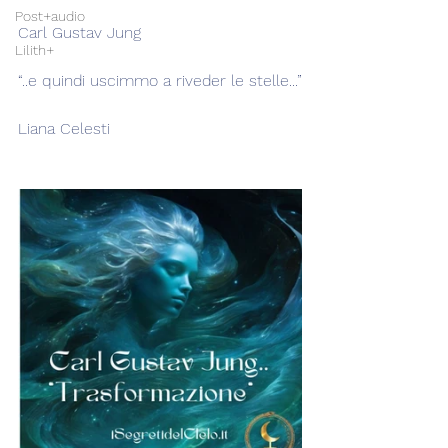
Post+audio
Carl Gustav Jung
Lilith+
“..e quindi uscimmo a riveder le stelle...”
Liana Celesti