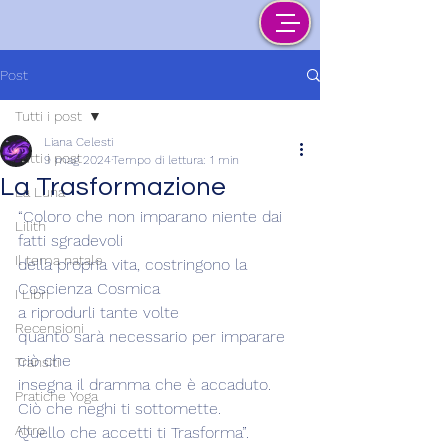
Post
Tutti i post
Liana Celesti
Tutti i post
9 mag 2024
Tempo di lettura: 1 min
La Trasformazione
La Luna
“Coloro che non imparano niente dai 
Lilith
fatti sgradevoli
Il tema natale
della propria vita, costringono la 
Coscienza Cosmica
I Libri
a riprodurli tante volte
Recensioni
quanto sarà necessario per imparare 
ciò che
Transiti
insegna il dramma che è accaduto.
Pratiche Yoga
Ciò che neghi ti sottomette.
Altro
Quello che accetti ti Trasforma”.