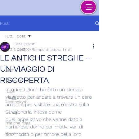
Post
Tutti i post
Liana Celesti
Tutti i post
3 apr 2024
Tempo di lettura: 1 min
LE ANTICHE STREGHE –
La Luna
UN VIAGGIO DI
Lilith
RISCOPERTA
Il tema natale
In questi giorni ho fatto un piccolo 
I Libri
viaggetto per andare a trovare un caro 
Recensioni
amico e per visitare una mostra sulla 
Stregoneria, intesa come 
Transiti
quell'appellativo che venne dato a 
Pratiche Yoga
numerose donne per motivi vari di 
Altro
scomodità o per timore della loro 